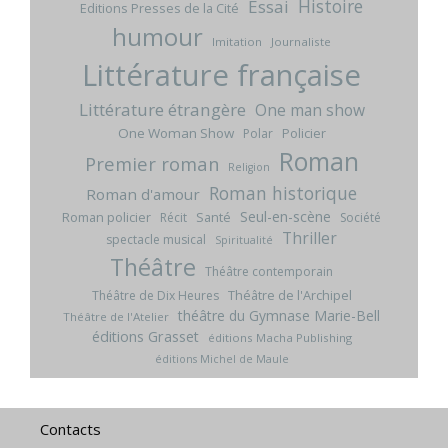
Histoire
Essai
Editions Presses de la Cité
humour
Imitation
Journaliste
Littérature française
Littérature étrangère
One man show
One Woman Show
Policier
Polar
Roman
Premier roman
Religion
Roman historique
Roman d'amour
Seul-en-scène
Roman policier
Santé
Récit
Société
Thriller
spectacle musical
Spiritualité
Théâtre
Théâtre contemporain
Théâtre de l'Archipel
Théâtre de Dix Heures
théâtre du Gymnase Marie-Bell
Théâtre de l'Atelier
éditions Grasset
éditions Macha Publishing
éditions Michel de Maule
Contacts