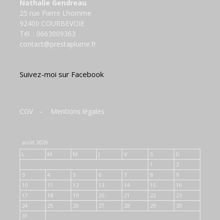
Nathalie Gendreau
25 rue Pierre Lhomme
92400 COURBEVOIE
Tél. :
0663009363
contact@prestaplume.fr
Suivez-moi sur Facebook
CGV
–
Mentions légales
août 2026
L
M
M
J
V
S
D
1
2
3
4
5
6
7
8
9
10
11
12
13
14
15
16
17
18
19
20
21
22
23
24
25
26
27
28
29
30
31