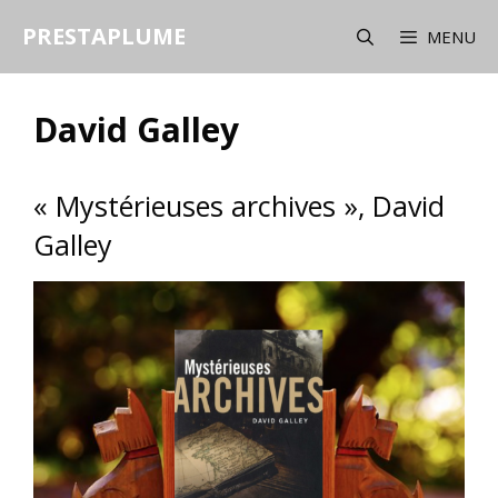
Aller
PRESTAPLUME
au
MENU
contenu
David Galley
« Mystérieuses archives », David
Galley