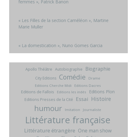
femmes », Patrick Banon
« Les Filles de la section Caméléon », Martine
Marie Muller
« La domestication », Nuno Gomes Garcia
Biographie
Apollo Théâtre
Autobiographie
Comédie
City Editions
Drame
Editions Cherche Midi
Editions Dacres
Editions Plon
Editions de Fallois
Editions les indés
Histoire
Essai
Editions Presses de la Cité
humour
Imitation
Journaliste
Littérature française
Littérature étrangère
One man show