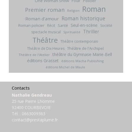
One Woman Show
Policier
Polar
Roman
Premier roman
Religion
Roman historique
Roman d'amour
Seul-en-scène
Roman policier
Santé
Récit
Société
Thriller
spectacle musical
Spiritualité
Théâtre
Théâtre contemporain
Théâtre de l'Archipel
Théâtre de Dix Heures
théâtre du Gymnase Marie-Bell
Théâtre de l'Atelier
éditions Grasset
éditions Macha Publishing
éditions Michel de Maule
Contacts
Nathalie Gendreau
25 rue Pierre Lhomme
92400 COURBEVOIE
Tél. :
0663009363
contact@prestaplume.fr