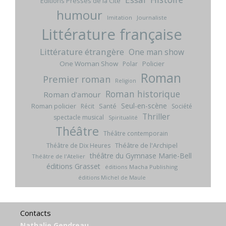
Editions Presses de la Cité
humour
Imitation
Journaliste
Littérature française
Littérature étrangère
One man show
One Woman Show
Policier
Polar
Roman
Premier roman
Religion
Roman historique
Roman d'amour
Seul-en-scène
Roman policier
Santé
Récit
Société
Thriller
spectacle musical
Spiritualité
Théâtre
Théâtre contemporain
Théâtre de l'Archipel
Théâtre de Dix Heures
théâtre du Gymnase Marie-Bell
Théâtre de l'Atelier
éditions Grasset
éditions Macha Publishing
éditions Michel de Maule
Contacts
Nathalie Gendreau