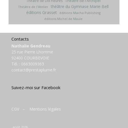
Théâtre de l'Archipel
Théâtre de Dix Heures
théâtre du Gymnase Marie-Bell
Théâtre de l'Atelier
éditions Grasset
éditions Macha Publishing
éditions Michel de Maule
Contacts
Nathalie Gendreau
25 rue Pierre Lhomme
92400 COURBEVOIE
Tél. :
0663009363
contact@prestaplume.fr
Suivez-moi sur Facebook
CGV
–
Mentions légales
août 2026