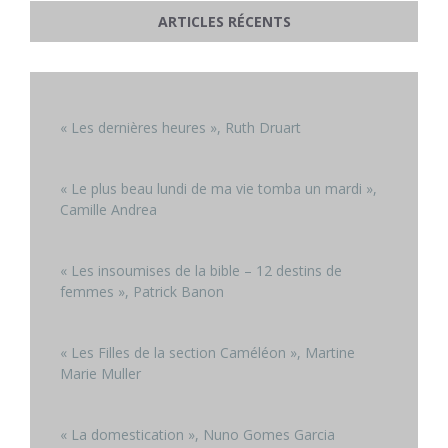
ARTICLES RÉCENTS
« Les dernières heures », Ruth Druart
« Le plus beau lundi de ma vie tomba un mardi »,
Camille Andrea
« Les insoumises de la bible – 12 destins de
femmes », Patrick Banon
« Les Filles de la section Caméléon », Martine
Marie Muller
« La domestication », Nuno Gomes Garcia