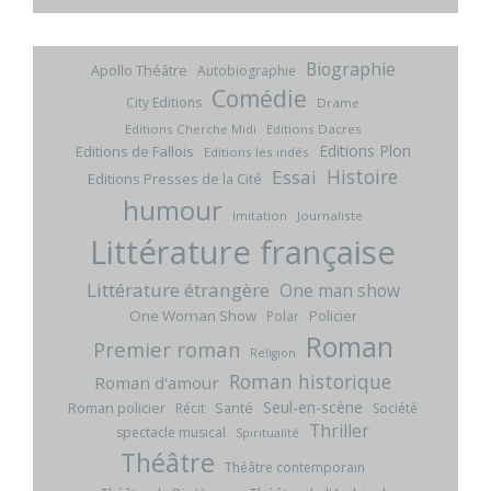
Biographie
Apollo Théâtre
Autobiographie
Comédie
City Editions
Drame
Editions Cherche Midi
Editions Dacres
Editions Plon
Editions de Fallois
Editions les indés
Histoire
Essai
Editions Presses de la Cité
humour
Imitation
Journaliste
Littérature française
Littérature étrangère
One man show
One Woman Show
Policier
Polar
Roman
Premier roman
Religion
Roman historique
Roman d'amour
Seul-en-scène
Roman policier
Santé
Récit
Société
Thriller
spectacle musical
Spiritualité
Théâtre
Théâtre contemporain