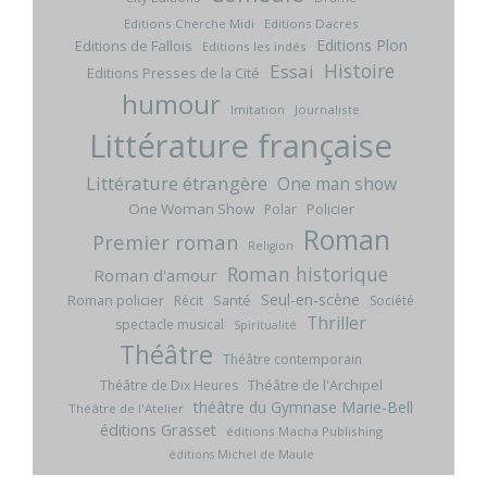
Editions Cherche Midi
Editions Dacres
Editions Plon
Editions de Fallois
Editions les indés
Histoire
Essai
Editions Presses de la Cité
humour
Imitation
Journaliste
Littérature française
Littérature étrangère
One man show
One Woman Show
Policier
Polar
Roman
Premier roman
Religion
Roman historique
Roman d'amour
Seul-en-scène
Roman policier
Santé
Récit
Société
Thriller
spectacle musical
Spiritualité
Théâtre
Théâtre contemporain
Théâtre de l'Archipel
Théâtre de Dix Heures
théâtre du Gymnase Marie-Bell
Théâtre de l'Atelier
éditions Grasset
éditions Macha Publishing
éditions Michel de Maule