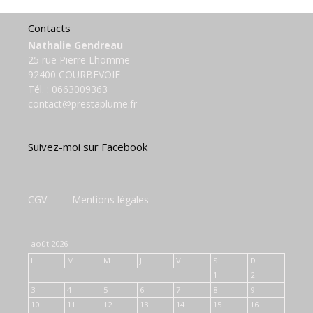
Contacts
Nathalie Gendreau
25 rue Pierre Lhomme
92400 COURBEVOIE
Tél. :
0663009363
contact@prestaplume.fr
Suivez-moi sur Facebook
CGV
–
Mentions légales
août 2026
L
M
M
J
V
S
D
1
2
3
4
5
6
7
8
9
10
11
12
13
14
15
16