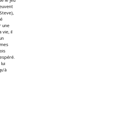
ue le jeu
meuvent
Steve),
té
r une
vie, il
un
 âmes
ois
nespéré.
lui
qu’à