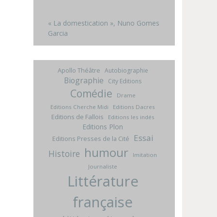
« La domestication », Nuno Gomes
Garcia
Apollo Théâtre
Autobiographie
Biographie
City Editions
Comédie
Drame
Editions Cherche Midi
Editions Dacres
Editions de Fallois
Editions les indés
Editions Plon
Essai
Editions Presses de la Cité
humour
Histoire
Imitation
Journaliste
Littérature
française