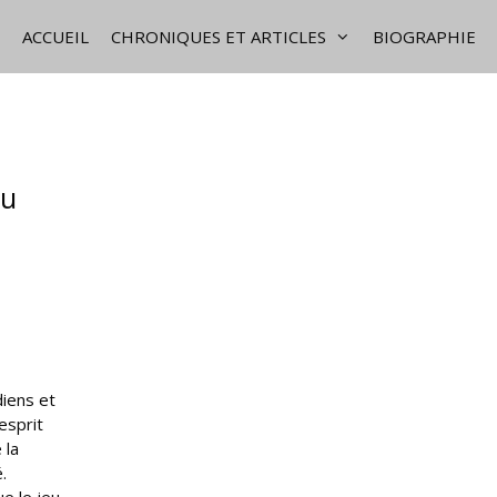
ACCUEIL
CHRONIQUES ET ARTICLES
BIOGRAPHIE
ru
diens et
esprit
 la
.