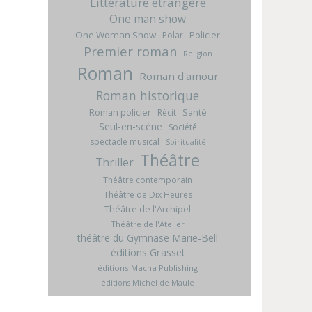
Littérature étrangère
One man show
One Woman Show
Policier
Polar
Premier roman
Religion
Roman
Roman d'amour
Roman historique
Roman policier
Santé
Récit
Seul-en-scène
Société
spectacle musical
Spiritualité
Théâtre
Thriller
Théâtre contemporain
Théâtre de Dix Heures
Théâtre de l'Archipel
Théâtre de l'Atelier
théâtre du Gymnase Marie-Bell
éditions Grasset
éditions Macha Publishing
éditions Michel de Maule