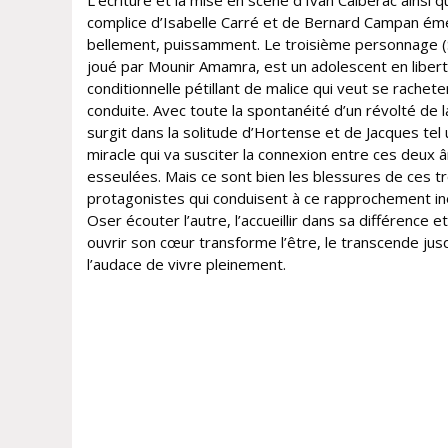
L’écriture et la mise en scène d’Ivan Calbérac ainsi q
complice d’Isabelle Carré et de Bernard Campan é
bellement, puissamment. Le troisième personnage (
joué par Mounir Amamra, est un adolescent en liber
conditionnelle pétillant de malice qui veut se rachete
conduite. Avec toute la spontanéité d’un révolté de la 
surgit dans la solitude d’Hortense et de Jacques tel 
miracle qui va susciter la connexion entre ces deux
esseulées. Mais ce sont bien les blessures de ces tr
protagonistes qui conduisent à ce rapprochement i
Oser écouter l’autre, l’accueillir dans sa différence et 
ouvrir son cœur transforme l’être, le transcende jus
l’audace de vivre pleinement.