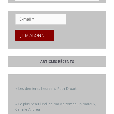
E-
mail
*
ARTICLES RÉCENTS
« Les dernières heures », Ruth Druart
« Le plus beau lundi de ma vie tomba un mardi »,
Camille Andrea