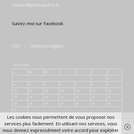
contact@prestaplume.fr
Suivez-moi sur Facebook
CGV
–
Mentions légales
août 2026
L
M
M
J
V
S
D
1
2
3
4
5
6
7
8
9
10
11
12
13
14
15
16
17
18
19
20
21
22
23
24
25
26
27
28
29
30
31
Les cookies nous permettent de vous proposer nos
« Juil
services plus facilement. En utilisant nos services, vous
nous donnez expressément votre accord pour exploiter