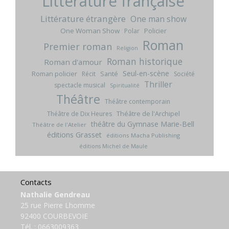
Littérature française
Littérature étrangère
One man show
One Woman Show
Policier
Polar
Roman
Premier roman
Religion
Roman historique
Roman d'amour
Seul-en-scène
Roman policier
Santé
Récit
Société
Thriller
spectacle musical
Spiritualité
Théâtre
Théâtre contemporain
Théâtre de l'Archipel
Théâtre de Dix Heures
théâtre du Gymnase Marie-Bell
Théâtre de l'Atelier
éditions Grasset
éditions Macha Publishing
éditions Michel de Maule
Contacts
Nathalie Gendreau
25 rue Pierre Lhomme
92400 COURBEVOIE
Tél. :
0663009363