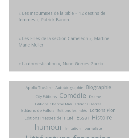
« Les insoumises de la bible – 12 destins de
femmes », Patrick Banon
« Les Filles de la section Caméléon », Martine
Marie Muller
« La domestication », Nuno Gomes Garcia
Biographie
Apollo Théâtre
Autobiographie
Comédie
City Editions
Drame
Editions Cherche Midi
Editions Dacres
Editions Plon
Editions de Fallois
Editions les indés
Histoire
Essai
Editions Presses de la Cité
humour
Imitation
Journaliste