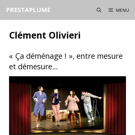
Aller
PRESTAPLUME
au
MENU
contenu
Clément Olivieri
« Ça déménage ! », entre mesure
et démesure…