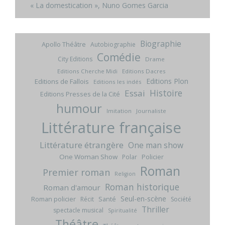
« La domestication », Nuno Gomes Garcia
Biographie
Apollo Théâtre
Autobiographie
Comédie
City Editions
Drame
Editions Cherche Midi
Editions Dacres
Editions Plon
Editions de Fallois
Editions les indés
Histoire
Essai
Editions Presses de la Cité
humour
Imitation
Journaliste
Littérature française
Littérature étrangère
One man show
One Woman Show
Policier
Polar
Roman
Premier roman
Religion
Roman historique
Roman d'amour
Seul-en-scène
Roman policier
Santé
Récit
Société
Thriller
spectacle musical
Spiritualité
Théâtre