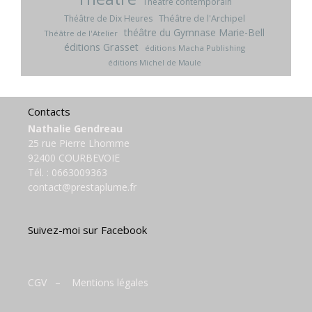
Théâtre contemporain
Théâtre de l'Archipel
Théâtre de Dix Heures
théâtre du Gymnase Marie-Bell
Théâtre de l'Atelier
éditions Grasset
éditions Macha Publishing
éditions Michel de Maule
Contacts
Nathalie Gendreau
25 rue Pierre Lhomme
92400 COURBEVOIE
Tél. :
0663009363
contact@prestaplume.fr
Suivez-moi sur Facebook
CGV
–
Mentions légales