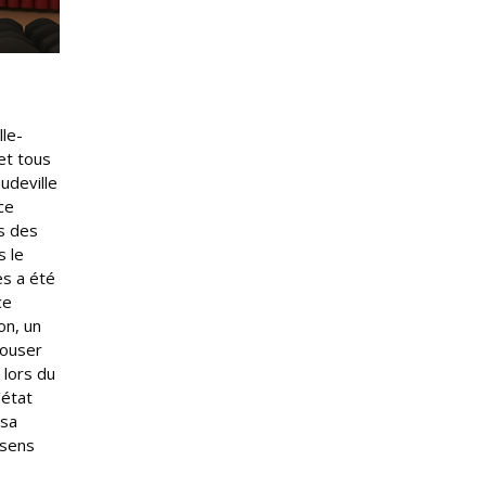
lle-
let tous
udeville
ce
s des
s le
es a été
ce
on, un
pouser
 lors du
’état
 sa
 sens
e