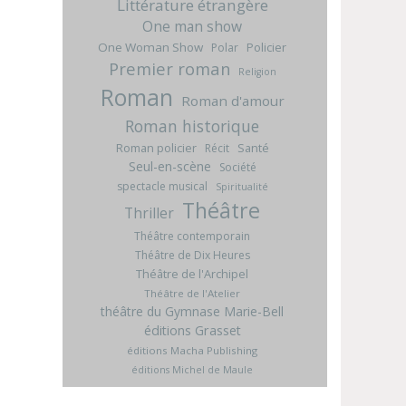
Littérature étrangère
One man show
One Woman Show
Policier
Polar
Premier roman
Religion
Roman
Roman d'amour
Roman historique
Roman policier
Santé
Récit
Seul-en-scène
Société
spectacle musical
Spiritualité
Théâtre
Thriller
Théâtre contemporain
Théâtre de Dix Heures
Théâtre de l'Archipel
Théâtre de l'Atelier
théâtre du Gymnase Marie-Bell
éditions Grasset
éditions Macha Publishing
éditions Michel de Maule