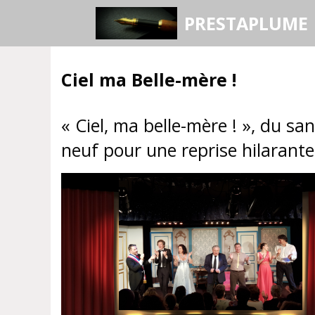
Aller
PRESTAPLUME
au
contenu
Ciel ma Belle-mère !
« Ciel, ma belle-mère ! », du sa
neuf pour une reprise hilarante