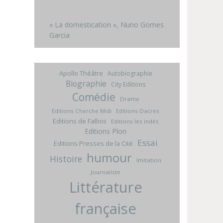
« La domestication », Nuno Gomes
Garcia
Apollo Théâtre
Autobiographie
Biographie
City Editions
Comédie
Drame
Editions Cherche Midi
Editions Dacres
Editions de Fallois
Editions les indés
Editions Plon
Essai
Editions Presses de la Cité
humour
Histoire
Imitation
Journaliste
Littérature
française