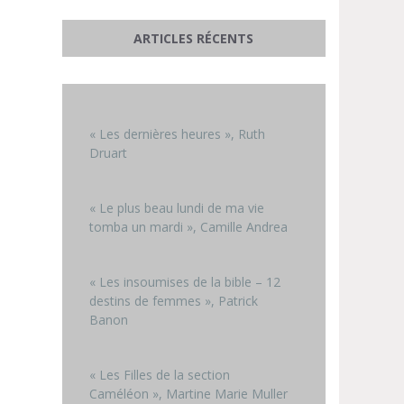
ARTICLES RÉCENTS
« Les dernières heures », Ruth
Druart
« Le plus beau lundi de ma vie
tomba un mardi », Camille Andrea
« Les insoumises de la bible – 12
destins de femmes », Patrick
Banon
« Les Filles de la section
Caméléon », Martine Marie Muller