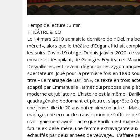
Temps de lecture :
3
min
THÉÂTRE & CO
Le 14 mars 2019 sonnait la dernière de « Ciel, ma be
mère ! », alors que le théâtre d’Edgar affichait comp
les soirs. Covid-19 oblige. Depuis janvier 2022, ce va
musclé et désopilant, de Georges Feydeau et Mauri
Desvallières, est revenu dégourdir les zygomatique
spectateurs. Joué pour la première fois en 1890 sou
titre « Le mariage de Barillon », ce texte en trois act
adapté par Emmanuelle Hamet qui propose une piè
moderne et jubilatoire. L’histoire est la même : Barill
quadragénaire bedonnant et pleutre, s’apprête à é
une jeune fille de 20 ans qui en aime un autre… Mais,
mariage, une erreur de transcription de l’officier de l
civil – gaiement aviné – acte que Barillon est marié à
future ex-belle-mère, une femme extravagante aux
échauffés par deux années de veuvage… L’affaire s