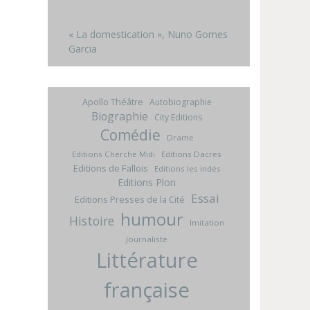
« La domestication », Nuno Gomes
Garcia
Apollo Théâtre
Autobiographie
Biographie
City Editions
Comédie
Drame
Editions Cherche Midi
Editions Dacres
Editions de Fallois
Editions les indés
Editions Plon
Essai
Editions Presses de la Cité
humour
Histoire
Imitation
Journaliste
Littérature
française