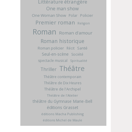
Littérature étrangère
One man show
One Woman Show
Policier
Polar
Premier roman
Religion
Roman
Roman d'amour
Roman historique
Roman policier
Santé
Récit
Seul-en-scène
Société
spectacle musical
Spiritualité
Théâtre
Thriller
Théâtre contemporain
Théâtre de Dix Heures
Théâtre de l'Archipel
Théâtre de l'Atelier
théâtre du Gymnase Marie-Bell
éditions Grasset
éditions Macha Publishing
éditions Michel de Maule