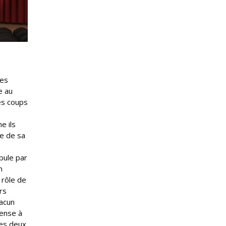
les
e au
es coups
e ils
ée de sa
bule par
n
 rôle de
rs
hacun
pense à
des deux