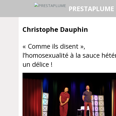
Aller
PRESTAPLUME
au
contenu
Christophe Dauphin
« Comme ils disent »,
l’homosexualité à la sauce hétér
un délice !