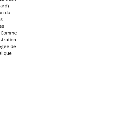
nard)
ion du
es
es
 « Comme
stration
pogée de
el que