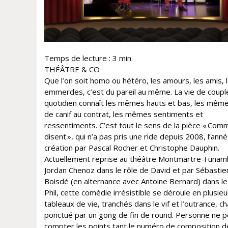
Temps de lecture :
3
min
THÉÂTRE & CO
Que l’on soit homo ou hétéro, les amours, les amis, 
emmerdes, c’est du pareil au même. La vie de coupl
quotidien connaît les mêmes hauts et bas, les mêm
de canif au contrat, les mêmes sentiments et
ressentiments. C’est tout le sens de la pièce « Comm
disent », qui n’a pas pris une ride depuis 2008, l’ann
création par Pascal Rocher et Christophe Dauphin.
Actuellement reprise au théâtre Montmartre-Funam
Jordan Chenoz dans le rôle de David et par Sébastie
Boisdé (en alternance avec Antoine Bernard) dans le
Phil, cette comédie irrésistible se déroule en plusieu
tableaux de vie, tranchés dans le vif et l’outrance, c
ponctué par un gong de fin de round. Personne ne 
compter les points tant le numéro de composition 