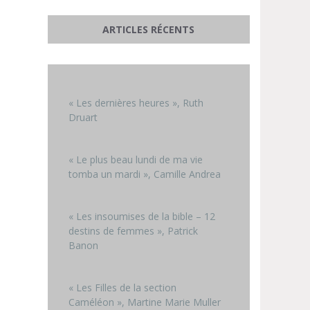
ARTICLES RÉCENTS
« Les dernières heures », Ruth
Druart
« Le plus beau lundi de ma vie
tomba un mardi », Camille Andrea
« Les insoumises de la bible – 12
destins de femmes », Patrick
Banon
« Les Filles de la section
Caméléon », Martine Marie Muller