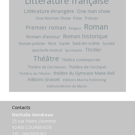
Littérature française
Littérature étrangère
One man show
One Woman Show
Policier
Polar
Roman
Premier roman
Religion
Roman historique
Roman d'amour
Seul-en-scène
Roman policier
Santé
Récit
Société
Thriller
spectacle musical
Spiritualité
Théâtre
Théâtre contemporain
Théâtre de l'Archipel
Théâtre de Dix Heures
théâtre du Gymnase Marie-Bell
Théâtre de l'Atelier
éditions Grasset
éditions Macha Publishing
éditions Michel de Maule
Contacts
Nathalie Gendreau
25 rue Pierre Lhomme
92400 COURBEVOIE
Tél. :
0663009363