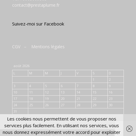
contact@prestaplume.fr
Suivez-moi sur Facebook
CGV
–
Mentions légales
août 2026
L
M
M
J
V
S
D
1
2
3
4
5
6
7
8
9
10
11
12
13
14
15
16
17
18
19
20
21
22
23
24
25
26
27
28
29
30
31
Les cookies nous permettent de vous proposer nos
« Juil
services plus facilement. En utilisant nos services, vous
nous donnez expressément votre accord pour exploiter