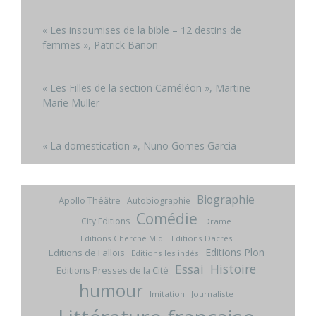
« Les insoumises de la bible – 12 destins de
femmes », Patrick Banon
« Les Filles de la section Caméléon », Martine
Marie Muller
« La domestication », Nuno Gomes Garcia
Biographie
Apollo Théâtre
Autobiographie
Comédie
City Editions
Drame
Editions Cherche Midi
Editions Dacres
Editions Plon
Editions de Fallois
Editions les indés
Histoire
Essai
Editions Presses de la Cité
humour
Imitation
Journaliste