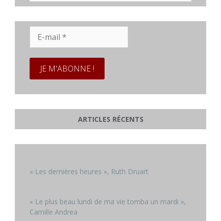
E-
mail
*
ARTICLES RÉCENTS
« Les dernières heures », Ruth Druart
« Le plus beau lundi de ma vie tomba un mardi »,
Camille Andrea