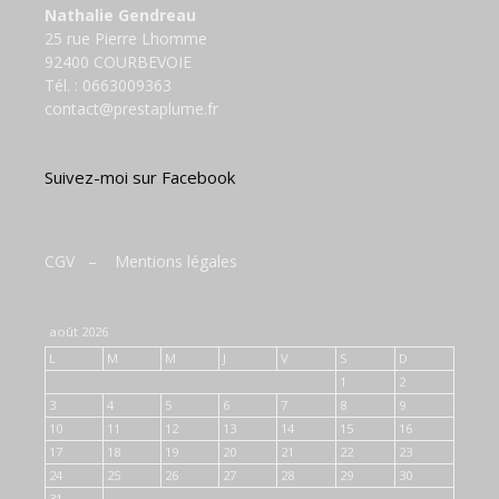
Nathalie Gendreau
25 rue Pierre Lhomme
92400 COURBEVOIE
Tél. :
0663009363
contact@prestaplume.fr
Suivez-moi sur Facebook
CGV
–
Mentions légales
août 2026
L
M
M
J
V
S
D
1
2
3
4
5
6
7
8
9
10
11
12
13
14
15
16
17
18
19
20
21
22
23
24
25
26
27
28
29
30
31