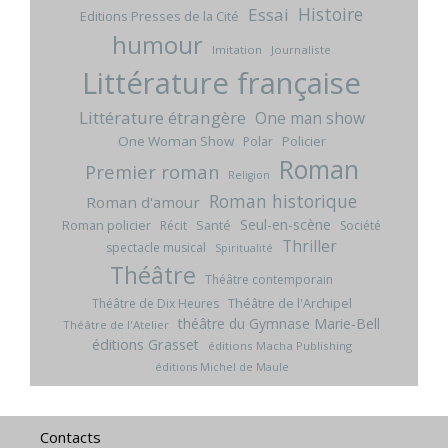
Histoire
Essai
Editions Presses de la Cité
humour
Imitation
Journaliste
Littérature française
Littérature étrangère
One man show
One Woman Show
Policier
Polar
Roman
Premier roman
Religion
Roman historique
Roman d'amour
Seul-en-scène
Roman policier
Santé
Récit
Société
Thriller
spectacle musical
Spiritualité
Théâtre
Théâtre contemporain
Théâtre de l'Archipel
Théâtre de Dix Heures
théâtre du Gymnase Marie-Bell
Théâtre de l'Atelier
éditions Grasset
éditions Macha Publishing
éditions Michel de Maule
Contacts