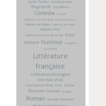
Apollo Théâtre
Autobiographie
Biographie
City Editions
Comédie
Drame
Editions Cherche Midi
Editions Dacres
Editions de Fallois
Editions les indés
Editions Plon
Essai
Editions Presses de la Cité
humour
Histoire
Imitation
Journaliste
Littérature
française
Littérature étrangère
One man show
One Woman Show
Policier
Polar
Premier roman
Religion
Roman
Roman d'amour
Roman historique