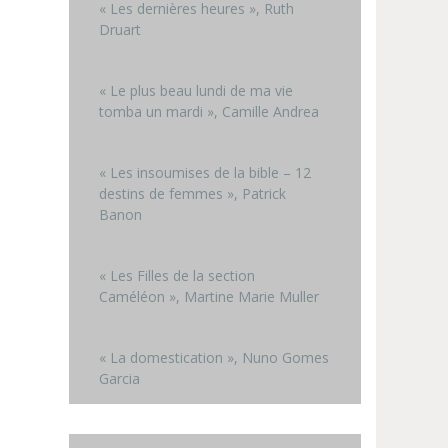
« Les dernières heures », Ruth
Druart
« Le plus beau lundi de ma vie
tomba un mardi », Camille Andrea
« Les insoumises de la bible – 12
destins de femmes », Patrick
Banon
« Les Filles de la section
Caméléon », Martine Marie Muller
« La domestication », Nuno Gomes
Garcia