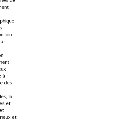
ories de
nent
aphique
s
n loin
pu
en
ement
eux
e à
ée des
les, là
es et
et
rieux et