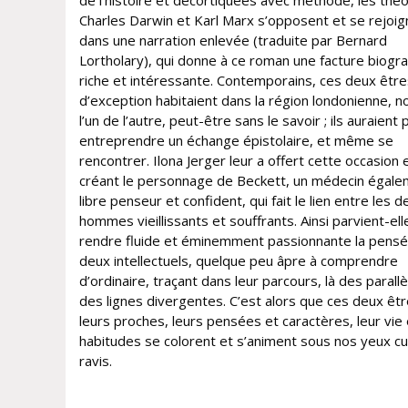
de l’histoire et décortiquées avec méthode, les thé
Charles Darwin et Karl Marx s’opposent et se rejoig
dans une narration enlevée (traduite par Bernard
Lortholary), qui donne à ce roman une facture biogr
riche et intéressante. Contemporains, ces deux être
d’exception habitaient dans la région londonienne, no
l’un de l’autre, peut-être sans le savoir ; ils auraient 
entreprendre un échange épistolaire, et même se
rencontrer. Ilona Jerger leur a offert cette occasion 
créant le personnage de Beckett, un médecin égal
libre penseur et confident, qui fait le lien entre les d
hommes vieillissants et souffrants. Ainsi parvient-ell
rendre fluide et éminemment passionnante la pens
deux intellectuels, quelque peu âpre à comprendre
d’ordinaire, traçant dans leur parcours, là des parallè
des lignes divergentes. C’est alors que ces deux êtr
leurs proches, leurs pensées et caractères, leur vie 
habitudes se colorent et s’animent sous nos yeux cu
ravis.