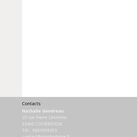
Contacts
Nathalie Gendreau
25 rue Pierre Lhomme
92400 COURBEVOIE
Tél. :
0663009363
contact@prestaplume.fr