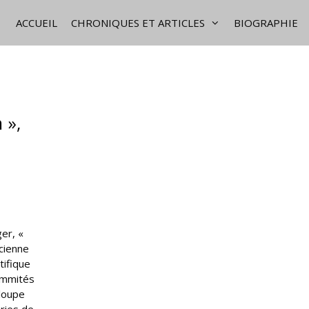
ACCUEIL
CHRONIQUES ET ARTICLES
BIOGRAPHIE
 »,
ger, «
ncienne
tifique
sommités
 loupe