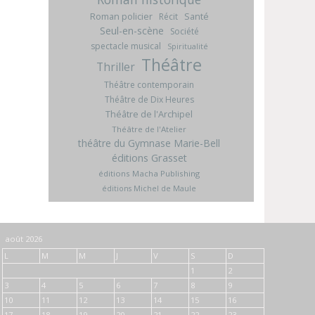
Roman policier
Santé
Récit
Seul-en-scène
Société
spectacle musical
Spiritualité
Théâtre
Thriller
Théâtre contemporain
Théâtre de Dix Heures
Théâtre de l'Archipel
Théâtre de l'Atelier
théâtre du Gymnase Marie-Bell
éditions Grasset
éditions Macha Publishing
éditions Michel de Maule
août 2026
L
M
M
J
V
S
D
1
2
3
4
5
6
7
8
9
10
11
12
13
14
15
16
17
18
19
20
21
22
23