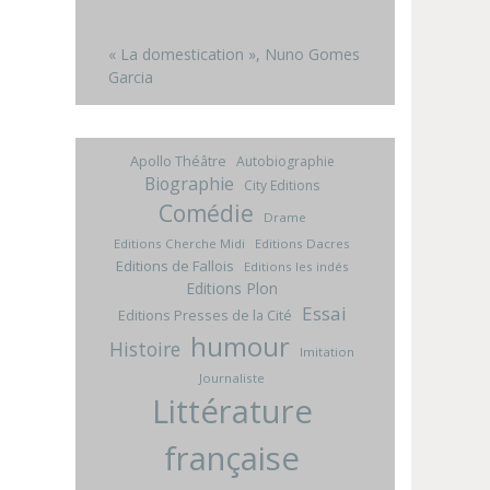
« La domestication », Nuno Gomes
Garcia
Apollo Théâtre
Autobiographie
Biographie
City Editions
Comédie
Drame
Editions Cherche Midi
Editions Dacres
Editions de Fallois
Editions les indés
Editions Plon
Essai
Editions Presses de la Cité
humour
Histoire
Imitation
Journaliste
Littérature
française