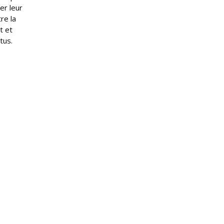
er leur
re la
t et
tus.