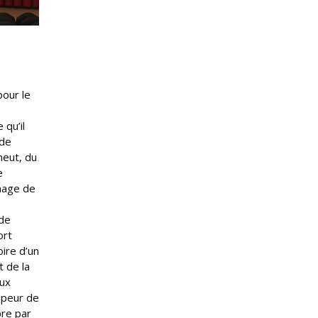
pour le
 qu’il
 de
meut, du
e
mmage de
 de
ort
oire d’un
 de la
aux
 peur de
pre par