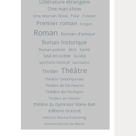
Littérature étrangère
One man show
One Woman Show
Policier
Polar
Premier roman
Religion
Roman
Roman d'amour
Roman historique
Roman policier
Santé
Récit
Seul-en-scène
Société
spectacle musical
Spiritualité
Théâtre
Thriller
Théâtre contemporain
Théâtre de Dix Heures
Théâtre de l'Archipel
Théâtre de l'Atelier
théâtre du Gymnase Marie-Bell
éditions Grasset
éditions Macha Publishing
éditions Michel de Maule