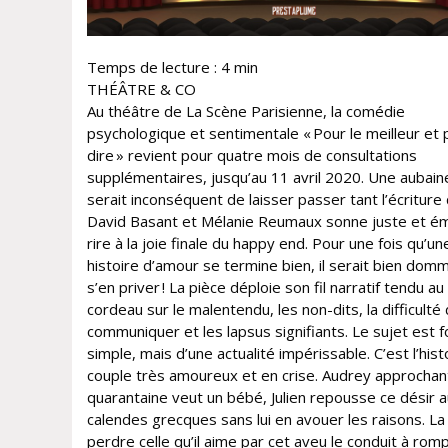
Temps de lecture :
4
min
THÉÂTRE & CO
Au théâtre de La Scène Parisienne, la comédie
psychologique et sentimentale « Pour le meilleur et 
dire » revient pour quatre mois de consultations
supplémentaires, jusqu’au 11 avril 2020. Une aubaine
serait inconséquent de laisser passer tant l’écriture
David Basant et Mélanie Reumaux sonne juste et é
rire à la joie finale du happy end. Pour une fois qu’un
histoire d’amour se termine bien, il serait bien do
s’en priver ! La pièce déploie son fil narratif tendu au
cordeau sur le malentendu, les non-dits, la difficulté
communiquer et les lapsus signifiants. Le sujet est f
simple, mais d’une actualité impérissable. C’est l’hist
couple très amoureux et en crise. Audrey approchant
quarantaine veut un bébé, Julien repousse ce désir 
calendes grecques sans lui en avouer les raisons. La
perdre celle qu’il aime par cet aveu le conduit à rom