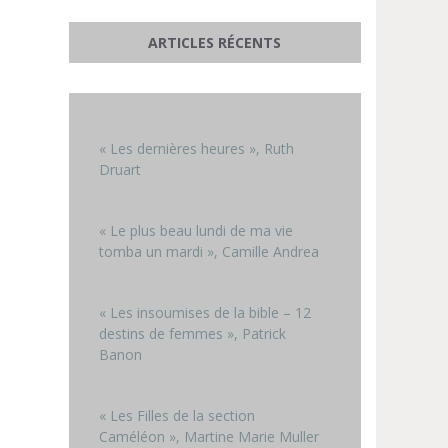
ARTICLES RÉCENTS
« Les dernières heures », Ruth
Druart
« Le plus beau lundi de ma vie
tomba un mardi », Camille Andrea
« Les insoumises de la bible – 12
destins de femmes », Patrick
Banon
« Les Filles de la section
Caméléon », Martine Marie Muller