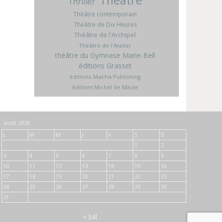
Thriller
Théâtre contemporain
Théâtre de Dix Heures
Théâtre de l'Archipel
Théâtre de l'Atelier
théâtre du Gymnase Marie-Bell
éditions Grasset
éditions Macha Publishing
éditions Michel de Maule
août 2026
L
M
M
J
V
S
D
1
2
3
4
5
6
7
8
9
10
11
12
13
14
15
16
17
18
19
20
21
22
23
24
25
26
27
28
29
30
31
« Juil