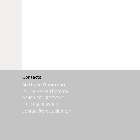
Contacts
Nathalie Gendreau
25 rue Pierre Lhomme
92400 COURBEVOIE
Tél. :
0663009363
contact@prestaplume.fr