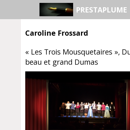
Aller
PRESTAPLUME
au
contenu
Caroline Frossard
« Les Trois Mousquetaires », D
beau et grand Dumas