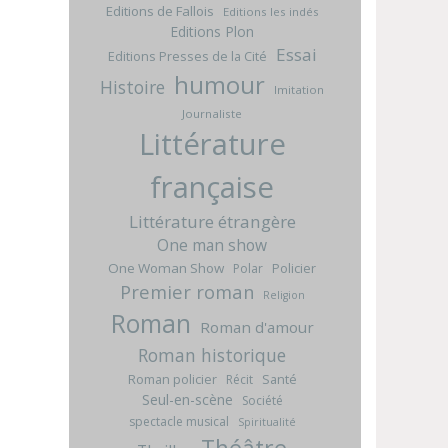
Editions de Fallois
Editions les indés
Editions Plon
Essai
Editions Presses de la Cité
humour
Histoire
Imitation
Journaliste
Littérature
française
Littérature étrangère
One man show
One Woman Show
Policier
Polar
Premier roman
Religion
Roman
Roman d'amour
Roman historique
Roman policier
Santé
Récit
Seul-en-scène
Société
spectacle musical
Spiritualité
Théâtre