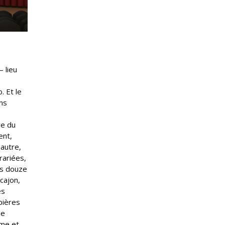
 lieu
. Et le
ns
re du
ent,
 autre,
rariées,
Les douze
cajon,
es
pières
de
ame et