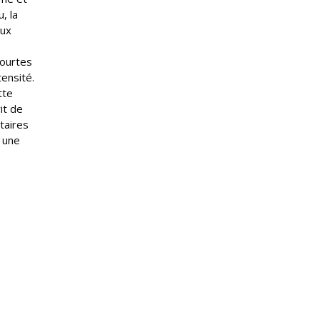
, la
eux
courtes
tensité.
tte
it de
taires
t une