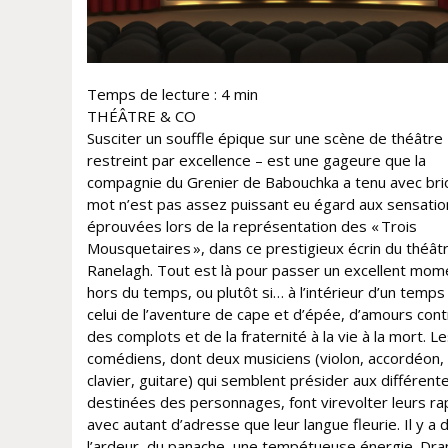
Temps de lecture :
4
min
THÉÂTRE & CO
Susciter un souffle épique sur une scène de théâtre –
restreint par excellence – est une gageure que la
compagnie du Grenier de Babouchka a tenu avec brio
mot n’est pas assez puissant eu égard aux sensatio
éprouvées lors de la représentation des « Trois
Mousquetaires », dans ce prestigieux écrin du théât
Ranelagh. Tout est là pour passer un excellent mom
hors du temps, ou plutôt si… à l’intérieur d’un temps
celui de l’aventure de cape et d’épée, d’amours cont
des complots et de la fraternité à la vie à la mort. 
comédiens, dont deux musiciens (violon, accordéon, 
clavier, guitare) qui semblent présider aux différent
destinées des personnages, font virevolter leurs ra
avec autant d’adresse que leur langue fleurie. Il y a 
l’ardeur, du panache, une tempétueuse énergie. Dr