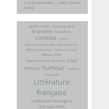
« La domestication », Nuno Gomes
Garcia
Apollo Théâtre
Autobiographie
Biographie
City Editions
Comédie
Drame
Editions Cherche Midi
Editions Dacres
Editions de Fallois
Editions les indés
Editions Plon
Essai
Editions Presses de la Cité
humour
Histoire
Imitation
Journaliste
Littérature
française
Littérature étrangère
One man show