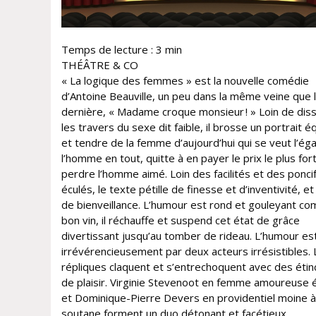
Temps de lecture :
3
min
THÉÂTRE & CO
« La logique des femmes » est la nouvelle comédie
d’Antoine Beauville, un peu dans la même veine que 
dernière, « Madame croque monsieur ! » Loin de dis
les travers du sexe dit faible, il brosse un portrait éq
et tendre de la femme d’aujourd’hui qui se veut l’éga
l’homme en tout, quitte à en payer le prix le plus fort
perdre l’homme aimé. Loin des facilités et des ponci
éculés, le texte pétille de finesse et d’inventivité, e
de bienveillance. L’humour est rond et gouleyant c
bon vin, il réchauffe et suspend cet état de grâce
divertissant jusqu’au tomber de rideau. L’humour est
irrévérencieusement par deux acteurs irrésistibles.
répliques claquent et s’entrechoquent avec des étin
de plaisir. Virginie Stevenoot en femme amoureuse 
et Dominique-Pierre Devers en providentiel moine à
soutane forment un duo détonant et facétieux