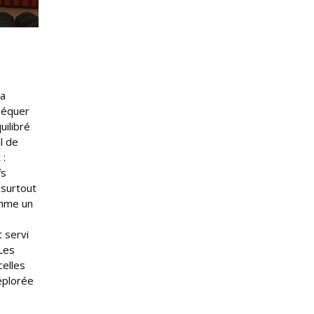
la
séquer
uilibré
l de
 :
fs
t surtout
omme un
 servi
 Les
celles
éplorée