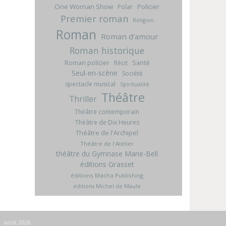
One Woman Show
Policier
Polar
Premier roman
Religion
Roman
Roman d'amour
Roman historique
Roman policier
Santé
Récit
Seul-en-scène
Société
spectacle musical
Spiritualité
Théâtre
Thriller
Théâtre contemporain
Théâtre de Dix Heures
Théâtre de l'Archipel
Théâtre de l'Atelier
théâtre du Gymnase Marie-Bell
éditions Grasset
éditions Macha Publishing
éditions Michel de Maule
août 2026