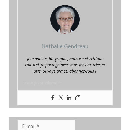
Nathalie Gendreau
Journaliste, biographe, auteure et critique
culturel, je partage avec vous mes articles et
avis. Si vous aimez, abonnez-vous !
www.prestaplume.fr
E-
mail