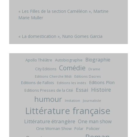
« Les Filles de la section Caméléon », Martine
Marie Muller
« La domestication », Nuno Gomes Garcia
Biographie
Apollo Théâtre
Autobiographie
Comédie
City Editions
Drame
Editions Cherche Midi
Editions Dacres
Editions Plon
Editions de Fallois
Editions les indés
Histoire
Essai
Editions Presses de la Cité
humour
Imitation
Journaliste
Littérature française
Littérature étrangère
One man show
One Woman Show
Policier
Polar