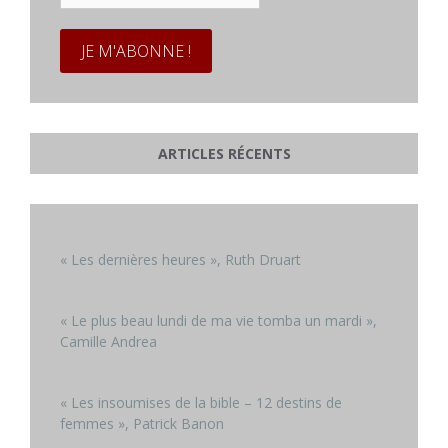
*
ARTICLES RÉCENTS
« Les dernières heures », Ruth Druart
« Le plus beau lundi de ma vie tomba un mardi »,
Camille Andrea
« Les insoumises de la bible – 12 destins de
femmes », Patrick Banon