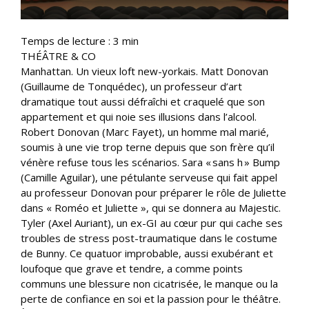
Temps de lecture :
3
min
THÉÂTRE & CO
Manhattan. Un vieux loft new-yorkais. Matt Donovan
(Guillaume de Tonquédec), un professeur d’art
dramatique tout aussi défraîchi et craquelé que son
appartement et qui noie ses illusions dans l’alcool.
Robert Donovan (Marc Fayet), un homme mal marié,
soumis à une vie trop terne depuis que son frère qu’il
vénère refuse tous les scénarios. Sara « sans h » Bump
(Camille Aguilar), une pétulante serveuse qui fait appel
au professeur Donovan pour préparer le rôle de Juliette
dans « Roméo et Juliette », qui se donnera au Majestic.
Tyler (Axel Auriant), un ex-GI au cœur pur qui cache ses
troubles de stress post-traumatique dans le costume
de Bunny. Ce quatuor improbable, aussi exubérant et
loufoque que grave et tendre, a comme points
communs une blessure non cicatrisée, le manque ou la
perte de confiance en soi et la passion pour le théâtre.