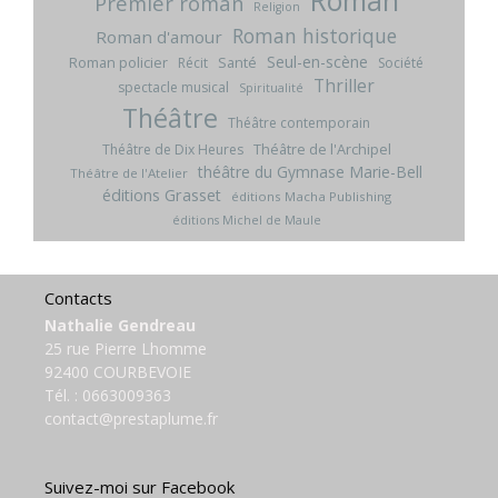
Roman
Premier roman
Religion
Roman historique
Roman d'amour
Seul-en-scène
Roman policier
Santé
Récit
Société
Thriller
spectacle musical
Spiritualité
Théâtre
Théâtre contemporain
Théâtre de l'Archipel
Théâtre de Dix Heures
théâtre du Gymnase Marie-Bell
Théâtre de l'Atelier
éditions Grasset
éditions Macha Publishing
éditions Michel de Maule
Contacts
Nathalie Gendreau
25 rue Pierre Lhomme
92400 COURBEVOIE
Tél. :
0663009363
contact@prestaplume.fr
Suivez-moi sur Facebook