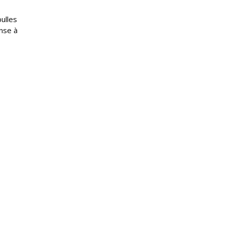
bulles
ense à