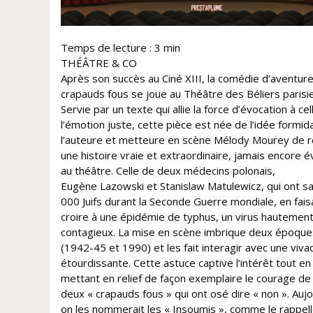
Temps de lecture :
3
min
THÉÂTRE & CO
Après son succès au Ciné XIII, la comédie d’aventur
crapauds fous se joue au Théâtre des Béliers parisi
Servie par un texte qui allie la force d’évocation à cel
l’émotion juste, cette pièce est née de l’idée formid
l’auteure et metteure en scène Mélody Mourey de r
une histoire vraie et extraordinaire, jamais encore 
au théâtre. Celle de deux médecins polonais,
Eugène Lazowski et Stanislaw Matulewicz, qui ont s
000 Juifs durant la Seconde Guerre mondiale, en fais
croire à une épidémie de typhus, un virus hautemen
contagieux. La mise en scène imbrique deux époque
(1942-45 et 1990) et les fait interagir avec une vivac
étourdissante. Cette astuce captive l’intérêt tout en
mettant en relief de façon exemplaire le courage de
deux « crapauds fous » qui ont osé dire « non ». Aujo
on les nommerait les « Insoumis », comme le rappell