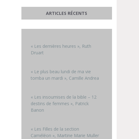
ARTICLES RÉCENTS
« Les dernières heures », Ruth
Druart
« Le plus beau lundi de ma vie
tomba un mardi », Camille Andrea
« Les insoumises de la bible – 12
destins de femmes », Patrick
Banon
« Les Filles de la section
Caméléon », Martine Marie Muller