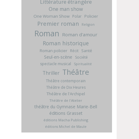
Littérature étrangère
One man show
One Woman Show
Policier
Polar
Premier roman
Religion
Roman
Roman d'amour
Roman historique
Roman policier
Santé
Récit
Seul-en-scène
Société
spectacle musical
Spiritualité
Théâtre
Thriller
Théâtre contemporain
Théâtre de Dix Heures
Théâtre de l'Archipel
Théâtre de l'Atelier
théâtre du Gymnase Marie-Bell
éditions Grasset
éditions Macha Publishing
éditions Michel de Maule