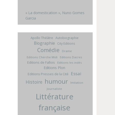
« La domestication », Nuno Gomes
Garcia
Apollo Théâtre
Autobiographie
Biographie
City Editions
Comédie
Drame
Editions Cherche Midi
Editions Dacres
Editions de Fallois
Editions les indés
Editions Plon
Essai
Editions Presses de la Cité
humour
Histoire
Imitation
Journaliste
Littérature
française