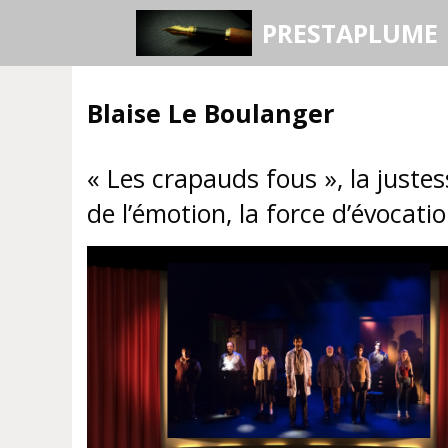
Aller
PRESTAPLUME
au
contenu
Blaise Le Boulanger
« Les crapauds fous », la justes
de l’émotion, la force d’évocati