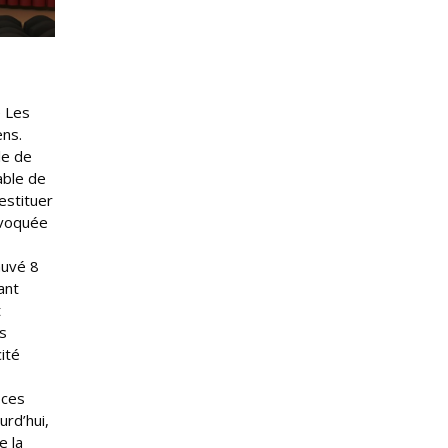
e Les
ens.
le de
able de
estituer
évoquée
auvé 8
ant
t
s
ité
 ces
urd’hui,
e la