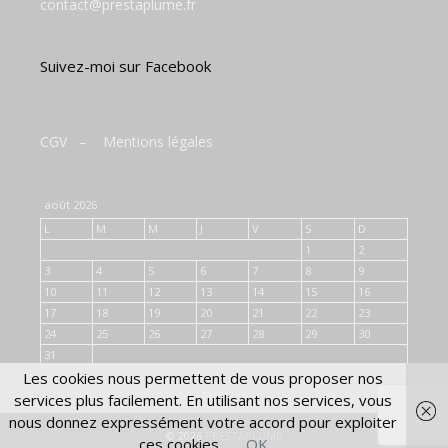
contact@prestaplume.fr
Suivez-moi sur Facebook
CGV
–
Mentions légales
août 2026
L
M
M
J
V
S
D
1
2
3
4
5
6
7
8
9
10
11
12
13
14
15
16
17
18
19
20
21
22
23
24
25
26
27
28
29
30
31
Les cookies nous permettent de vous proposer nos
« Juil
services plus facilement. En utilisant nos services, vous
nous donnez expressément votre accord pour exploiter
© 2026
PRESTAPLUME
ces cookies.
OK