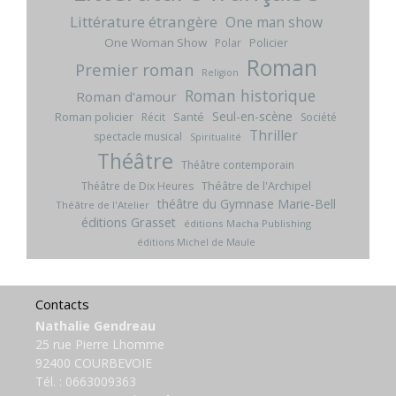
Littérature étrangère
One man show
One Woman Show
Policier
Polar
Roman
Premier roman
Religion
Roman historique
Roman d'amour
Seul-en-scène
Roman policier
Santé
Récit
Société
Thriller
spectacle musical
Spiritualité
Théâtre
Théâtre contemporain
Théâtre de l'Archipel
Théâtre de Dix Heures
théâtre du Gymnase Marie-Bell
Théâtre de l'Atelier
éditions Grasset
éditions Macha Publishing
éditions Michel de Maule
Contacts
Nathalie Gendreau
25 rue Pierre Lhomme
92400 COURBEVOIE
Tél. :
0663009363