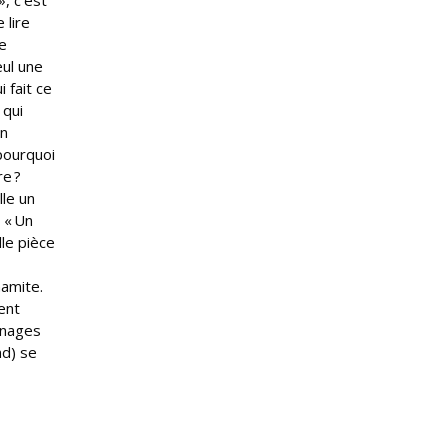
, c’est
 lire
e
eul une
i fait ce
 qui
en
 pourquoi
re ?
lle un
 « Un
le pièce
namite.
ent
nnages
nd) se