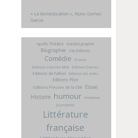
« La domestication », Nuno Gomes
Garcia
Apollo Théâtre
Autobiographie
Biographie
City Editions
Comédie
Drame
Editions Cherche Midi
Editions Dacres
Editions de Fallois
Editions les indés
Editions Plon
Essai
Editions Presses de la Cité
humour
Histoire
Imitation
Journaliste
Littérature
française