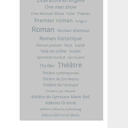
Littérature étrangère
One man show
One Woman Show
Policier
Polar
Premier roman
Religion
Roman
Roman d'amour
Roman historique
Roman policier
Santé
Récit
Seul-en-scène
Société
spectacle musical
Spiritualité
Théâtre
Thriller
Théâtre contemporain
Théâtre de Dix Heures
Théâtre de l'Archipel
Théâtre de l'Atelier
théâtre du Gymnase Marie-Bell
éditions Grasset
éditions Macha Publishing
éditions Michel de Maule