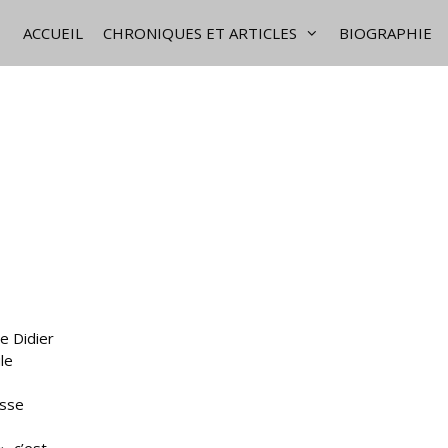
ACCUEIL
CHRONIQUES ET ARTICLES
BIOGRAPHIE
de Didier
le
usse