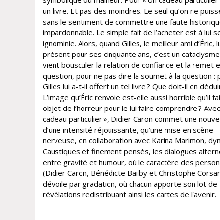
symbolique du malheur. Pour « Un cadeau particulier »
un livre. Et pas des moindres. Le seul qu’on ne puisse
sans le sentiment de commettre une faute historiqu
impardonnable. Le simple fait de l’acheter est à lui s
ignominie. Alors, quand Gilles, le meilleur ami d’Éric, lu
présent pour ses cinquante ans, c’est un cataclysme
vient bousculer la relation de confiance et la remet 
question, pour ne pas dire la soumet à la question :
Gilles lui a-t-il offert un tel livre ? Que doit-il en dédui
L’image qu’Éric renvoie est-elle aussi horrible qu’il fai
objet de l’horreur pour le lui faire comprendre ? Avec
cadeau particulier », Didier Caron commet une nouvel
d’une intensité réjouissante, qu’une mise en scène
nerveuse, en collaboration avec Karina Marimon, dy
Caustiques et finement pensés, les dialogues altern
entre gravité et humour, où le caractère des perso
(Didier Caron, Bénédicte Bailby et Christophe Corsa
dévoile par gradation, où chacun apporte son lot de
révélations redistribuant ainsi les cartes de l’avenir.