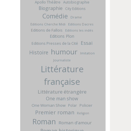
Apollo Théâtre
Autobiographie
Biographie
City Editions
Comédie
Drame
Editions Cherche Midi
Editions Dacres
Editions de Fallois
Editions les indés
Editions Plon
Essai
Editions Presses de la Cité
humour
Histoire
Imitation
Journaliste
Littérature
française
Littérature étrangère
One man show
One Woman Show
Policier
Polar
Premier roman
Religion
Roman
Roman d'amour
Roman historique