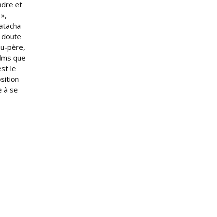
ndre et
 »,
Natacha
s doute
au-père,
ilms que
st le
sition
e à se