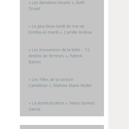
« Les dernières heures », Ruth
Druart
« Le plus beau lundi de ma vie
tomba un mardi », Camille Andrea
« Les insoumises de la bible – 12
destins de femmes », Patrick
Banon
« Les Filles de la section
Caméléon », Martine Marie Muller
« La domestication », Nuno Gomes
Garcia