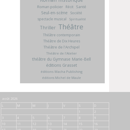
Roman policier
Santé
Récit
Seul-en-scène
Société
spectacle musical
Spiritualité
Théâtre
Thriller
Théâtre contemporain
Théâtre de Dix Heures
Théâtre de l'Archipel
Théâtre de l'Atelier
théâtre du Gymnase Marie-Bell
éditions Grasset
éditions Macha Publishing
éditions Michel de Maule
août 2026
L
M
M
J
V
S
D
1
2
3
4
5
6
7
8
9
10
11
12
13
14
15
16
17
18
19
20
21
22
23