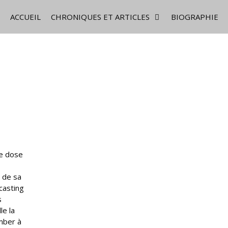
ACCUEIL
CHRONIQUES ET ARTICLES
BIOGRAPHIE
ne dose
m de sa
 casting
s
le la
omber à