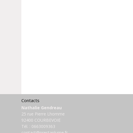
Contacts
Nathalie Gendreau
25 rue Pierre Lhomme
92400 COURBEVOIE
Tél. :
0663009363
contact@prestaplume.fr