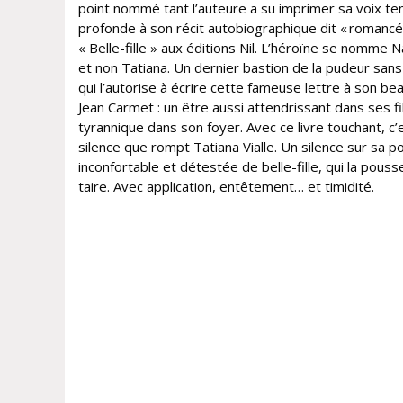
point nommé tant l’auteure a su imprimer sa voix te
profonde à son récit autobiographique dit « romancé
« Belle-fille » aux éditions Nil. L’héroïne se nomme 
et non Tatiana. Un dernier bastion de la pudeur san
qui l’autorise à écrire cette fameuse lettre à son be
Jean Carmet : un être aussi attendrissant dans ses f
tyrannique dans son foyer. Avec ce livre touchant, c’e
silence que rompt Tatiana Vialle. Un silence sur sa po
inconfortable et détestée de belle-fille, qui la pouss
taire. Avec application, entêtement… et timidité.