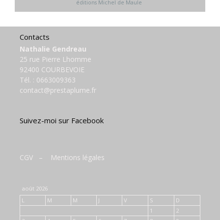
éditions Michel de Maule
Contacts
Nathalie Gendreau
25 rue Pierre Lhomme
92400 COURBEVOIE
Tél. :
0663009363
contact@prestaplume.fr
Suivez-moi sur Facebook
CGV
–
Mentions légales
août 2026
L
M
M
J
V
S
D
1
2