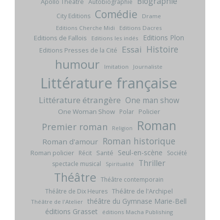
Biographie
Apollo Théâtre
Autobiographie
Comédie
City Editions
Drame
Editions Cherche Midi
Editions Dacres
Editions Plon
Editions de Fallois
Editions les indés
Histoire
Essai
Editions Presses de la Cité
humour
Imitation
Journaliste
Littérature française
Littérature étrangère
One man show
One Woman Show
Policier
Polar
Roman
Premier roman
Religion
Roman historique
Roman d'amour
Seul-en-scène
Roman policier
Santé
Récit
Société
Thriller
spectacle musical
Spiritualité
Théâtre
Théâtre contemporain
Théâtre de l'Archipel
Théâtre de Dix Heures
théâtre du Gymnase Marie-Bell
Théâtre de l'Atelier
éditions Grasset
éditions Macha Publishing