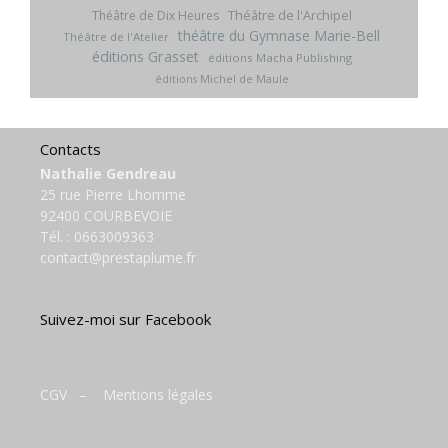
Théâtre de l'Archipel
Théâtre de Dix Heures
théâtre du Gymnase Marie-Bell
Théâtre de l'Atelier
éditions Grasset
éditions Macha Publishing
éditions Michel de Maule
Contacts
Nathalie Gendreau
25 rue Pierre Lhomme
92400 COURBEVOIE
Tél. :
0663009363
contact@prestaplume.fr
Suivez-moi sur Facebook
CGV
–
Mentions légales