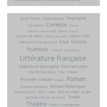
Biographie
Apollo Théâtre
Autobiographie
Comédie
City Editions
Drame
Editions Cherche Midi
Editions Dacres
Editions Plon
Editions de Fallois
Editions les indés
Histoire
Essai
Editions Presses de la Cité
humour
Imitation
Journaliste
Littérature française
Littérature étrangère
One man show
One Woman Show
Policier
Polar
Roman
Premier roman
Religion
Roman historique
Roman d'amour
Seul-en-scène
Roman policier
Santé
Récit
Société
Thriller
spectacle musical
Spiritualité
Théâtre
Théâtre contemporain