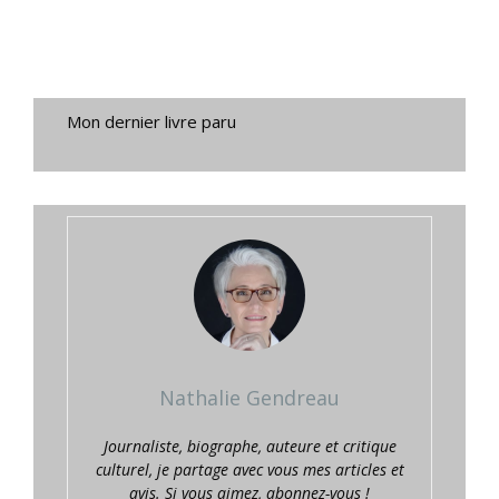
Mon dernier livre paru
Nathalie Gendreau
Journaliste, biographe, auteure et critique
culturel, je partage avec vous mes articles et
avis. Si vous aimez, abonnez-vous !