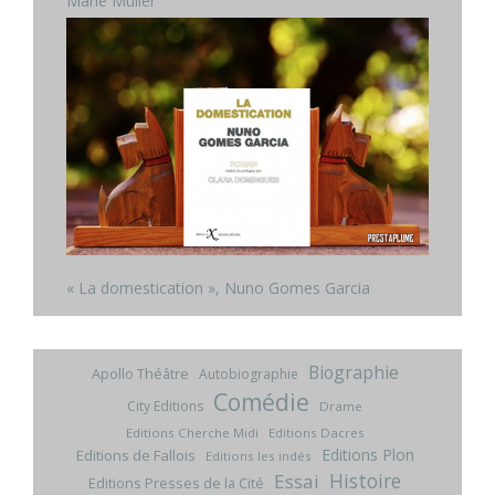
Marie Muller
« La domestication », Nuno Gomes Garcia
Biographie
Apollo Théâtre
Autobiographie
Comédie
City Editions
Drame
Editions Cherche Midi
Editions Dacres
Editions Plon
Editions de Fallois
Editions les indés
Histoire
Essai
Editions Presses de la Cité