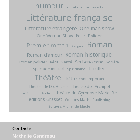
humour
Imitation
Journaliste
Littérature française
Littérature étrangère
One man show
One Woman Show
Policier
Polar
Roman
Premier roman
Religion
Roman historique
Roman d'amour
Seul-en-scène
Roman policier
Santé
Récit
Société
Thriller
spectacle musical
Spiritualité
Théâtre
Théâtre contemporain
Théâtre de l'Archipel
Théâtre de Dix Heures
théâtre du Gymnase Marie-Bell
Théâtre de l'Atelier
éditions Grasset
éditions Macha Publishing
éditions Michel de Maule
Contacts
Nathalie Gendreau