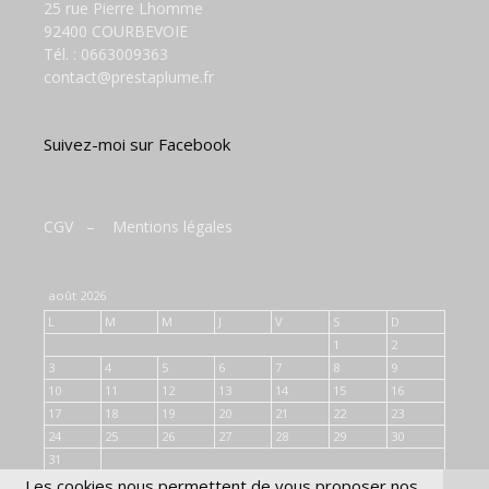
25 rue Pierre Lhomme
92400 COURBEVOIE
Tél. :
0663009363
contact@prestaplume.fr
Suivez-moi sur Facebook
CGV
–
Mentions légales
août 2026
L
M
M
J
V
S
D
1
2
3
4
5
6
7
8
9
10
11
12
13
14
15
16
17
18
19
20
21
22
23
24
25
26
27
28
29
30
31
Les cookies nous permettent de vous proposer nos