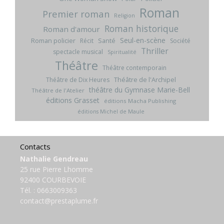
Roman
Premier roman
Religion
Roman historique
Roman d'amour
Seul-en-scène
Roman policier
Santé
Récit
Société
Thriller
spectacle musical
Spiritualité
Théâtre
Théâtre contemporain
Théâtre de l'Archipel
Théâtre de Dix Heures
théâtre du Gymnase Marie-Bell
Théâtre de l'Atelier
éditions Grasset
éditions Macha Publishing
éditions Michel de Maule
Contacts
Nathalie Gendreau
25 rue Pierre Lhomme
92400 COURBEVOIE
Tél. :
0663009363
contact@prestaplume.fr