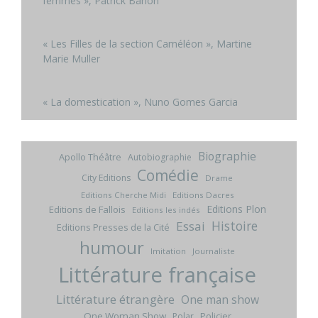
femmes », Patrick Banon
« Les Filles de la section Caméléon », Martine
Marie Muller
« La domestication », Nuno Gomes Garcia
Biographie
Apollo Théâtre
Autobiographie
Comédie
City Editions
Drame
Editions Cherche Midi
Editions Dacres
Editions Plon
Editions de Fallois
Editions les indés
Histoire
Essai
Editions Presses de la Cité
humour
Imitation
Journaliste
Littérature française
Littérature étrangère
One man show
One Woman Show
Policier
Polar