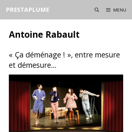
Aller
PRESTAPLUME
au
MENU
contenu
Antoine Rabault
« Ça déménage ! », entre mesure
et démesure…