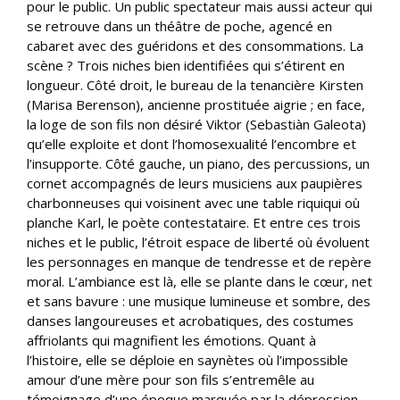
pour le public. Un public spectateur mais aussi acteur qui
se retrouve dans un théâtre de poche, agencé en
cabaret avec des guéridons et des consommations. La
scène ? Trois niches bien identifiées qui s’étirent en
longueur. Côté droit, le bureau de la tenancière Kirsten
(Marisa Berenson), ancienne prostituée aigrie ; en face,
la loge de son fils non désiré Viktor (Sebastiàn Galeota)
qu’elle exploite et dont l’homosexualité l’encombre et
l’insupporte. Côté gauche, un piano, des percussions, un
cornet accompagnés de leurs musiciens aux paupières
charbonneuses qui voisinent avec une table riquiqui où
planche Karl, le poète contestataire. Et entre ces trois
niches et le public, l’étroit espace de liberté où évoluent
les personnages en manque de tendresse et de repère
moral. L’ambiance est là, elle se plante dans le cœur, net
et sans bavure : une musique lumineuse et sombre, des
danses langoureuses et acrobatiques, des costumes
affriolants qui magnifient les émotions. Quant à
l’histoire, elle se déploie en saynètes où l’impossible
amour d’une mère pour son fils s’entremêle au
témoignage d’une époque marquée par la dépression