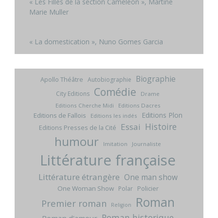
« Les Filles de la section Caméléon », Martine
Marie Muller
« La domestication », Nuno Gomes Garcia
Biographie
Apollo Théâtre
Autobiographie
Comédie
City Editions
Drame
Editions Cherche Midi
Editions Dacres
Editions Plon
Editions de Fallois
Editions les indés
Histoire
Essai
Editions Presses de la Cité
humour
Imitation
Journaliste
Littérature française
Littérature étrangère
One man show
One Woman Show
Policier
Polar
Roman
Premier roman
Religion
Roman historique