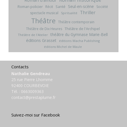
Roman d'amour
Seul-en-scène
Roman policier
Santé
Récit
Société
Thriller
spectacle musical
Spiritualité
Théâtre
Théâtre contemporain
Théâtre de l'Archipel
Théâtre de Dix Heures
théâtre du Gymnase Marie-Bell
Théâtre de l'Atelier
éditions Grasset
éditions Macha Publishing
éditions Michel de Maule
Contacts
Nathalie Gendreau
25 rue Pierre Lhomme
92400 COURBEVOIE
Tél. :
0663009363
contact@prestaplume.fr
Suivez-moi sur Facebook