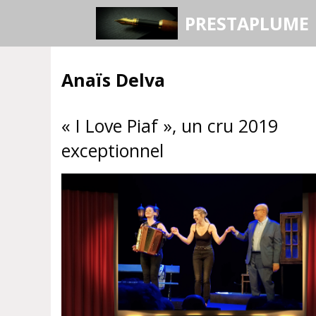
Aller
PRESTAPLUME
au
contenu
Anaïs Delva
« I Love Piaf », un cru 2019
exceptionnel