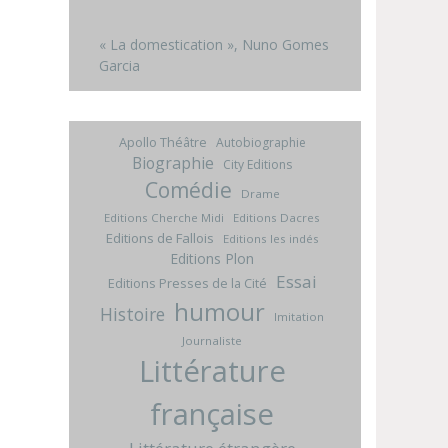
« La domestication », Nuno Gomes
Garcia
Apollo Théâtre
Autobiographie
Biographie
City Editions
Comédie
Drame
Editions Cherche Midi
Editions Dacres
Editions de Fallois
Editions les indés
Editions Plon
Essai
Editions Presses de la Cité
humour
Histoire
Imitation
Journaliste
Littérature
française