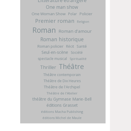
Littérature étrangère
One man show
One Woman Show
Policier
Polar
Premier roman
Religion
Roman
Roman d'amour
Roman historique
Roman policier
Santé
Récit
Seul-en-scène
Société
spectacle musical
Spiritualité
Théâtre
Thriller
Théâtre contemporain
Théâtre de Dix Heures
Théâtre de l'Archipel
Théâtre de l'Atelier
théâtre du Gymnase Marie-Bell
éditions Grasset
éditions Macha Publishing
éditions Michel de Maule