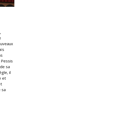
,
e
nouveaux
aïs
as
s Pessis
 de sa
gle, il
e et
et
 sa