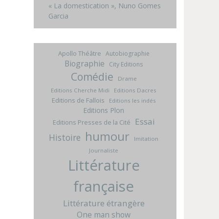
« La domestication », Nuno Gomes
Garcia
Apollo Théâtre
Autobiographie
Biographie
City Editions
Comédie
Drame
Editions Cherche Midi
Editions Dacres
Editions de Fallois
Editions les indés
Editions Plon
Essai
Editions Presses de la Cité
humour
Histoire
Imitation
Journaliste
Littérature
française
Littérature étrangère
One man show