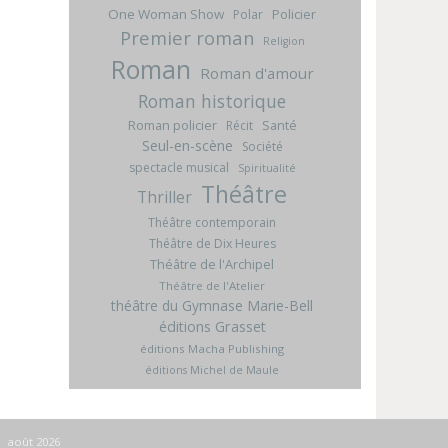
One Woman Show
Policier
Polar
Premier roman
Religion
Roman
Roman d'amour
Roman historique
Roman policier
Santé
Récit
Seul-en-scène
Société
spectacle musical
Spiritualité
Théâtre
Thriller
Théâtre contemporain
Théâtre de Dix Heures
Théâtre de l'Archipel
Théâtre de l'Atelier
théâtre du Gymnase Marie-Bell
éditions Grasset
éditions Macha Publishing
éditions Michel de Maule
août 2026