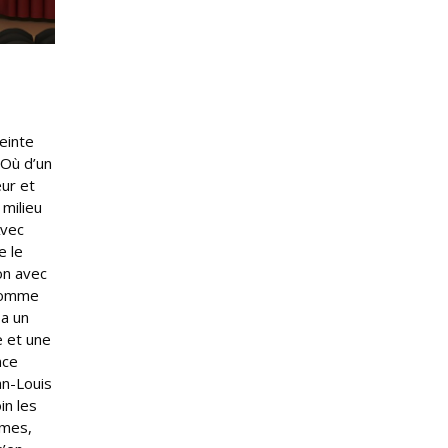
einte
 Où d’un
ur et
 milieu
Avec
e le
on avec
 Homme
 a un
e et une
nce
an-Louis
in les
mmes,