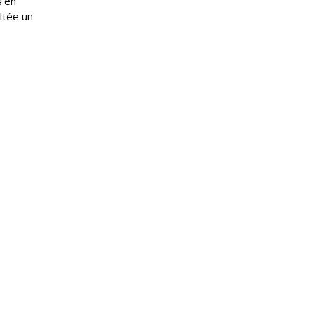
s’en
ltée un