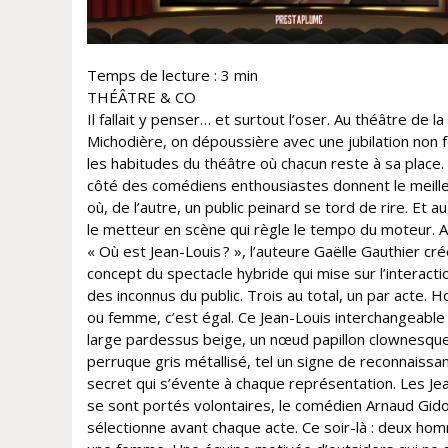
Temps de lecture :
3
min
THÉÂTRE & CO
Il fallait y penser… et surtout l’oser. Au théâtre de la
Michodière, on dépoussière avec une jubilation non f
les habitudes du théâtre où chacun reste à sa place.
côté des comédiens enthousiastes donnent le meille
où, de l’autre, un public peinard se tord de rire. Et au
le metteur en scène qui règle le tempo du moteur. 
« Où est Jean-Louis ? », l’auteure Gaëlle Gauthier cré
concept du spectacle hybride qui mise sur l’interacti
des inconnus du public. Trois au total, un par acte.
ou femme, c’est égal. Ce Jean-Louis interchangeable
large pardessus beige, un nœud papillon clownesqu
perruque gris métallisé, tel un signe de reconnaissa
secret qui s’évente à chaque représentation. Les Je
se sont portés volontaires, le comédien Arnaud Gido
sélectionne avant chaque acte. Ce soir-là : deux ho