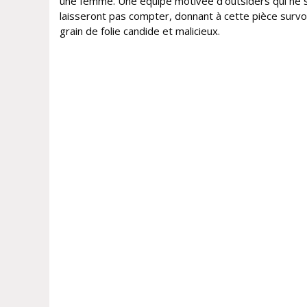
une femme. Une équipe motivée d’outsiders qui ne 
laisseront pas compter, donnant à cette pièce survo
grain de folie candide et malicieux.