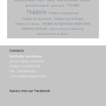
Seul-en-scène
Roman policier
Santé
Récit
Société
Thriller
spectacle musical
Spiritualité
Théâtre
Théâtre contemporain
Théâtre de l'Archipel
Théâtre de Dix Heures
théâtre du Gymnase Marie-Bell
Théâtre de l'Atelier
éditions Grasset
éditions Macha Publishing
éditions Michel de Maule
Contacts
Nathalie Gendreau
25 rue Pierre Lhomme
92400 COURBEVOIE
Tél. :
0663009363
contact@prestaplume.fr
Suivez-moi sur Facebook