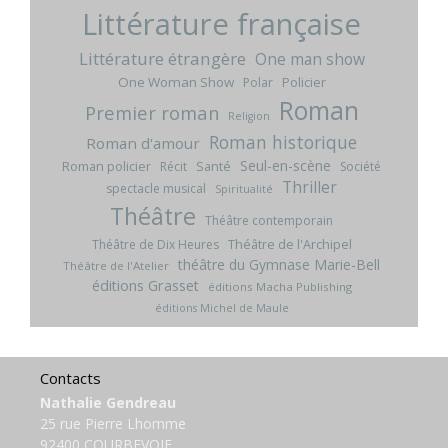
Littérature française
Littérature étrangère
One man show
One Woman Show
Policier
Polar
Roman
Premier roman
Religion
Roman historique
Roman d'amour
Seul-en-scène
Roman policier
Santé
Récit
Société
Thriller
spectacle musical
Spiritualité
Théâtre
Théâtre contemporain
Théâtre de l'Archipel
Théâtre de Dix Heures
théâtre du Gymnase Marie-Bell
Théâtre de l'Atelier
éditions Grasset
éditions Macha Publishing
éditions Michel de Maule
Contacts
Nathalie Gendreau
25 rue Pierre Lhomme
92400 COURBEVOIE