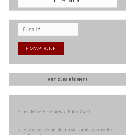
E-
mail
*
ARTICLES RÉCENTS
« Les dernières heures », Ruth Druart
« Le plus beau lundi de ma vie tomba un mardi »,