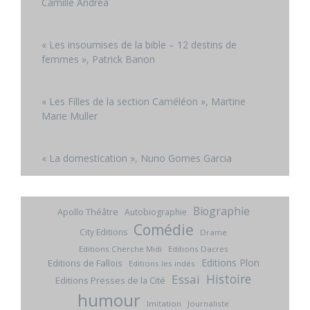
Camille Andrea
« Les insoumises de la bible – 12 destins de
femmes », Patrick Banon
« Les Filles de la section Caméléon », Martine
Marie Muller
« La domestication », Nuno Gomes Garcia
Biographie
Apollo Théâtre
Autobiographie
Comédie
City Editions
Drame
Editions Cherche Midi
Editions Dacres
Editions Plon
Editions de Fallois
Editions les indés
Histoire
Essai
Editions Presses de la Cité
humour
Imitation
Journaliste