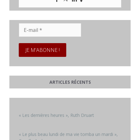
E-
mail
*
ARTICLES RÉCENTS
« Les dernières heures », Ruth Druart
« Le plus beau lundi de ma vie tomba un mardi »,