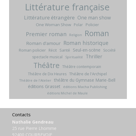
Littérature française
Littérature étrangère
One man show
One Woman Show
Policier
Polar
Roman
Premier roman
Religion
Roman historique
Roman d'amour
Seul-en-scène
Roman policier
Santé
Récit
Société
Thriller
spectacle musical
Spiritualité
Théâtre
Théâtre contemporain
Théâtre de l'Archipel
Théâtre de Dix Heures
théâtre du Gymnase Marie-Bell
Théâtre de l'Atelier
éditions Grasset
éditions Macha Publishing
éditions Michel de Maule
Contacts
Nathalie Gendreau
25 rue Pierre Lhomme
92400 COURBEVOIE