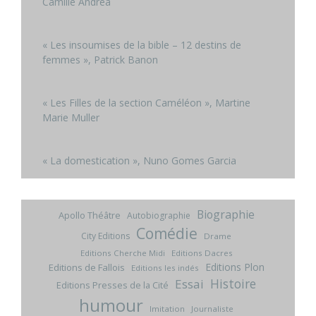
Camille Andrea
« Les insoumises de la bible – 12 destins de
femmes », Patrick Banon
« Les Filles de la section Caméléon », Martine
Marie Muller
« La domestication », Nuno Gomes Garcia
Biographie
Apollo Théâtre
Autobiographie
Comédie
City Editions
Drame
Editions Cherche Midi
Editions Dacres
Editions Plon
Editions de Fallois
Editions les indés
Histoire
Essai
Editions Presses de la Cité
humour
Imitation
Journaliste