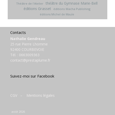
théâtre du Gymnase Marie-Bell
Théâtre de l'Atelier
éditions Grasset
éditions Macha Publishing
éditions Michel de Maule
Contacts
Nathalie Gendreau
25 rue Pierre Lhomme
92400 COURBEVOIE
Tél. :
0663009363
contact@prestaplume.fr
Suivez-moi sur Facebook
CGV
–
Mentions légales
août 2026