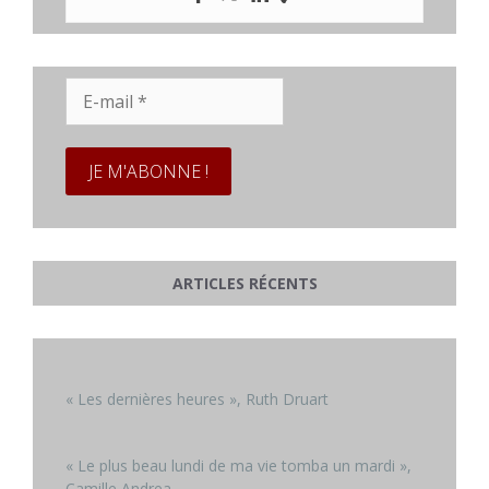
E-
mail
*
ARTICLES RÉCENTS
« Les dernières heures », Ruth Druart
« Le plus beau lundi de ma vie tomba un mardi »,
Camille Andrea