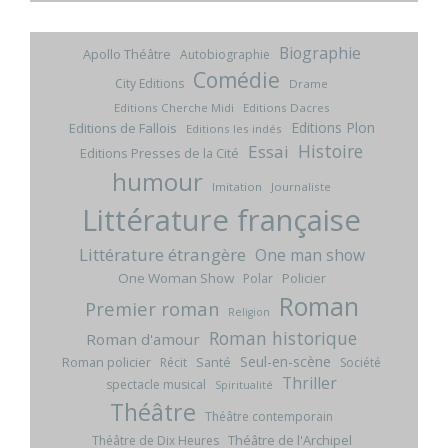
Biographie
Apollo Théâtre
Autobiographie
Comédie
City Editions
Drame
Editions Cherche Midi
Editions Dacres
Editions Plon
Editions de Fallois
Editions les indés
Histoire
Essai
Editions Presses de la Cité
humour
Imitation
Journaliste
Littérature française
Littérature étrangère
One man show
One Woman Show
Policier
Polar
Roman
Premier roman
Religion
Roman historique
Roman d'amour
Seul-en-scène
Roman policier
Santé
Récit
Société
Thriller
spectacle musical
Spiritualité
Théâtre
Théâtre contemporain
Théâtre de l'Archipel
Théâtre de Dix Heures