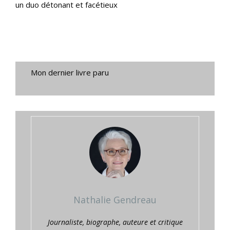
un duo détonant et facétieux
Mon dernier livre paru
Nathalie Gendreau
Journaliste, biographe, auteure et critique