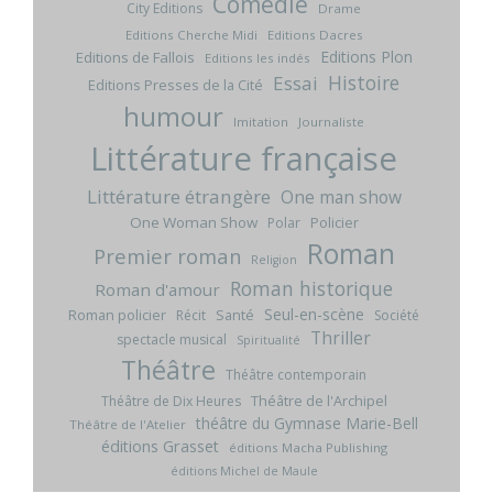
Comédie
City Editions
Drame
Editions Cherche Midi
Editions Dacres
Editions Plon
Editions de Fallois
Editions les indés
Histoire
Essai
Editions Presses de la Cité
humour
Imitation
Journaliste
Littérature française
Littérature étrangère
One man show
One Woman Show
Policier
Polar
Roman
Premier roman
Religion
Roman historique
Roman d'amour
Seul-en-scène
Roman policier
Santé
Récit
Société
Thriller
spectacle musical
Spiritualité
Théâtre
Théâtre contemporain
Théâtre de l'Archipel
Théâtre de Dix Heures
théâtre du Gymnase Marie-Bell
Théâtre de l'Atelier
éditions Grasset
éditions Macha Publishing
éditions Michel de Maule