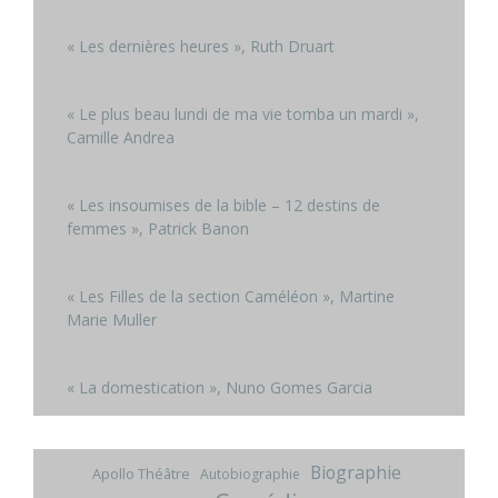
« Les dernières heures », Ruth Druart
« Le plus beau lundi de ma vie tomba un mardi »,
Camille Andrea
« Les insoumises de la bible – 12 destins de
femmes », Patrick Banon
« Les Filles de la section Caméléon », Martine
Marie Muller
« La domestication », Nuno Gomes Garcia
Biographie
Apollo Théâtre
Autobiographie