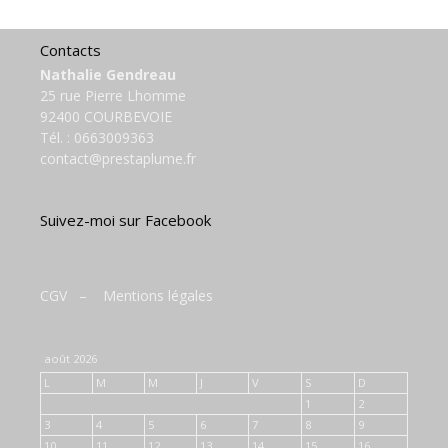
Contacts
Nathalie Gendreau
25 rue Pierre Lhomme
92400 COURBEVOIE
Tél. :
0663009363
contact@prestaplume.fr
Suivez-moi sur Facebook
CGV
–
Mentions légales
août 2026
L
M
M
J
V
S
D
1
2
3
4
5
6
7
8
9
10
11
12
13
14
15
16