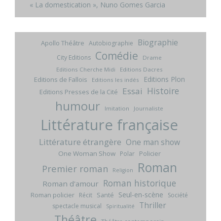
« La domestication », Nuno Gomes Garcia
Biographie
Apollo Théâtre
Autobiographie
Comédie
City Editions
Drame
Editions Cherche Midi
Editions Dacres
Editions Plon
Editions de Fallois
Editions les indés
Histoire
Essai
Editions Presses de la Cité
humour
Imitation
Journaliste
Littérature française
Littérature étrangère
One man show
One Woman Show
Policier
Polar
Roman
Premier roman
Religion
Roman historique
Roman d'amour
Seul-en-scène
Roman policier
Santé
Récit
Société
Thriller
spectacle musical
Spiritualité
Théâtre