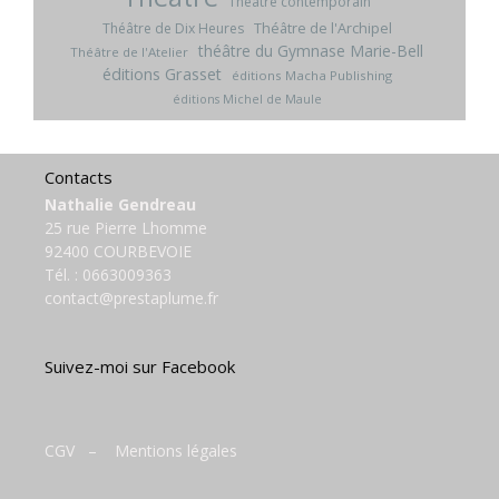
Théâtre contemporain
Théâtre de l'Archipel
Théâtre de Dix Heures
théâtre du Gymnase Marie-Bell
Théâtre de l'Atelier
éditions Grasset
éditions Macha Publishing
éditions Michel de Maule
Contacts
Nathalie Gendreau
25 rue Pierre Lhomme
92400 COURBEVOIE
Tél. :
0663009363
contact@prestaplume.fr
Suivez-moi sur Facebook
CGV
–
Mentions légales