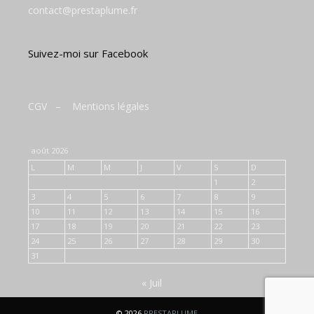
contact@prestaplume.fr
Suivez-moi sur Facebook
CGV
–
Mentions légales
août 2026
L
M
M
J
V
S
D
1
2
3
4
5
6
7
8
9
10
11
12
13
14
15
16
17
18
19
20
21
22
23
24
25
26
27
28
29
30
31
« Juil
© 2026
PRESTAPLUME