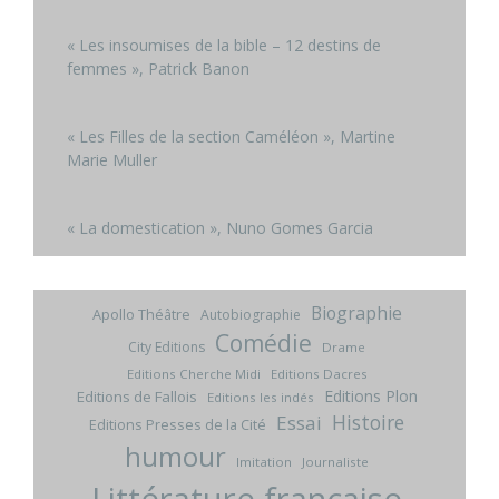
« Les insoumises de la bible – 12 destins de
femmes », Patrick Banon
« Les Filles de la section Caméléon », Martine
Marie Muller
« La domestication », Nuno Gomes Garcia
Biographie
Apollo Théâtre
Autobiographie
Comédie
City Editions
Drame
Editions Cherche Midi
Editions Dacres
Editions Plon
Editions de Fallois
Editions les indés
Histoire
Essai
Editions Presses de la Cité
humour
Imitation
Journaliste