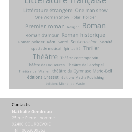
Littérature française
Littérature étrangère
One man show
One Woman Show
Policier
Polar
Roman
Premier roman
Religion
Roman historique
Roman d'amour
Seul-en-scène
Roman policier
Santé
Récit
Société
Thriller
spectacle musical
Spiritualité
Théâtre
Théâtre contemporain
Théâtre de l'Archipel
Théâtre de Dix Heures
théâtre du Gymnase Marie-Bell
Théâtre de l'Atelier
éditions Grasset
éditions Macha Publishing
éditions Michel de Maule
Contacts
Nathalie Gendreau
25 rue Pierre Lhomme
92400 COURBEVOIE
Tél. :
0663009363