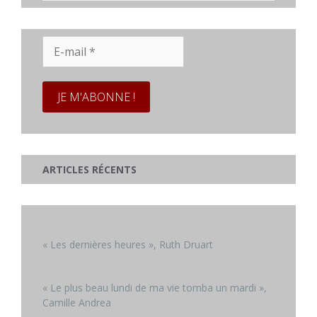
E-
mail
*
ARTICLES RÉCENTS
« Les dernières heures », Ruth Druart
« Le plus beau lundi de ma vie tomba un mardi »,
Camille Andrea