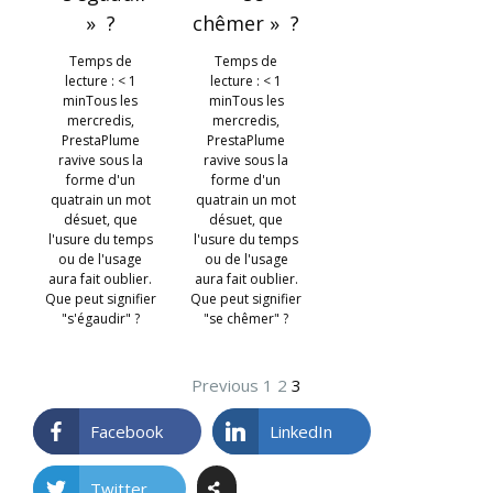
» ?
chêmer » ?
Temps de
Temps de
lecture : < 1
lecture : < 1
minTous les
minTous les
mercredis,
mercredis,
PrestaPlume
PrestaPlume
ravive sous la
ravive sous la
forme d'un
forme d'un
quatrain un mot
quatrain un mot
désuet, que
désuet, que
l'usure du temps
l'usure du temps
ou de l'usage
ou de l'usage
aura fait oublier.
aura fait oublier.
Que peut signifier
Que peut signifier
"s'égaudir" ?
"se chêmer" ?
Previous
1
2
3
Facebook
LinkedIn
Twitter