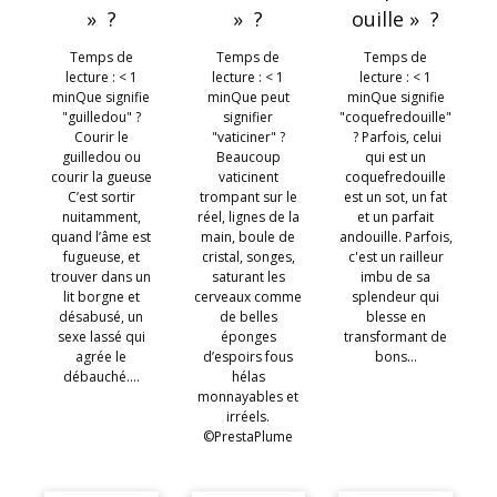
» ?
» ?
ouille » ?
Temps de
Temps de
Temps de
lecture : < 1
lecture : < 1
lecture : < 1
minQue signifie
minQue peut
minQue signifie
"guilledou" ?
signifier
"coquefredouille"
Courir le
"vaticiner" ?
? Parfois, celui
guilledou ou
Beaucoup
qui est un
courir la gueuse
vaticinent
coquefredouille
C’est sortir
trompant sur le
est un sot, un fat
nuitamment,
réel, lignes de la
et un parfait
quand l’âme est
main, boule de
andouille. Parfois,
fugueuse, et
cristal, songes,
c'est un railleur
trouver dans un
saturant les
imbu de sa
lit borgne et
cerveaux comme
splendeur qui
désabusé, un
de belles
blesse en
sexe lassé qui
éponges
transformant de
agrée le
d’espoirs fous
bons…
débauché.…
hélas
monnayables et
irréels.
©PrestaPlume