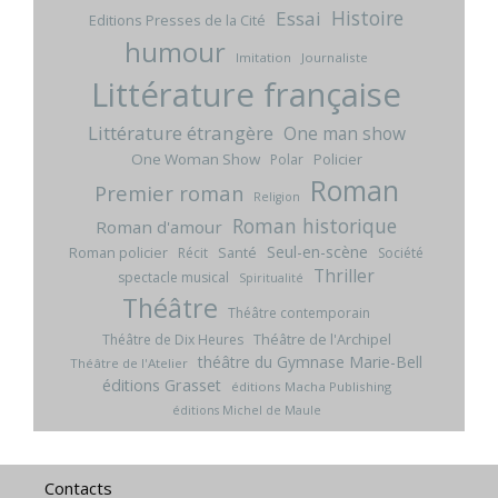
Histoire
Essai
Editions Presses de la Cité
humour
Imitation
Journaliste
Littérature française
Littérature étrangère
One man show
One Woman Show
Policier
Polar
Roman
Premier roman
Religion
Roman historique
Roman d'amour
Seul-en-scène
Roman policier
Santé
Récit
Société
Thriller
spectacle musical
Spiritualité
Théâtre
Théâtre contemporain
Théâtre de l'Archipel
Théâtre de Dix Heures
théâtre du Gymnase Marie-Bell
Théâtre de l'Atelier
éditions Grasset
éditions Macha Publishing
éditions Michel de Maule
Contacts