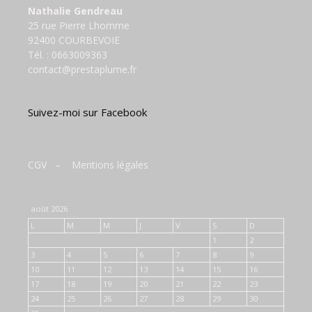
Nathalie Gendreau
25 rue Pierre Lhomme
92400 COURBEVOIE
Tél. :
0663009363
contact@prestaplume.fr
Suivez-moi sur Facebook
CGV
–
Mentions légales
août 2026
L
M
M
J
V
S
D
1
2
3
4
5
6
7
8
9
10
11
12
13
14
15
16
17
18
19
20
21
22
23
24
25
26
27
28
29
30