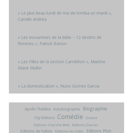
« Le plus beau lundi de ma vie tomba un mardi »,
Camille Andrea
« Les insoumises de la bible – 12 destins de
femmes », Patrick Banon
« Les Filles de la section Caméléon », Martine
Marie Muller
« La domestication », Nuno Gomes Garcia
Biographie
Apollo Théâtre
Autobiographie
Comédie
City Editions
Drame
Editions Cherche Midi
Editions Dacres
Editions Plon
Editions de Fallois
Editions les indés