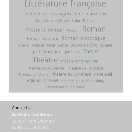
Littérature française
Littérature étrangère
One man show
One Woman Show
Policier
Polar
Roman
Premier roman
Religion
Roman historique
Roman d'amour
Seul-en-scène
Roman policier
Santé
Récit
Société
Thriller
spectacle musical
Spiritualité
Théâtre
Théâtre contemporain
Théâtre de l'Archipel
Théâtre de Dix Heures
théâtre du Gymnase Marie-Bell
Théâtre de l'Atelier
éditions Grasset
éditions Macha Publishing
éditions Michel de Maule
Contacts
Nathalie Gendreau
25 rue Pierre Lhomme
92400 COURBEVOIE