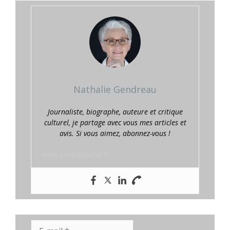
Nathalie Gendreau
Journaliste, biographe, auteure et critique
culturel, je partage avec vous mes articles et
avis. Si vous aimez, abonnez-vous !
www.prestaplume.fr
E-