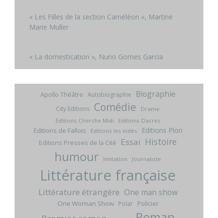
« Les Filles de la section Caméléon », Martine
Marie Muller
« La domestication », Nuno Gomes Garcia
Biographie
Apollo Théâtre
Autobiographie
Comédie
City Editions
Drame
Editions Cherche Midi
Editions Dacres
Editions Plon
Editions de Fallois
Editions les indés
Histoire
Essai
Editions Presses de la Cité
humour
Imitation
Journaliste
Littérature française
Littérature étrangère
One man show
One Woman Show
Policier
Polar
Roman