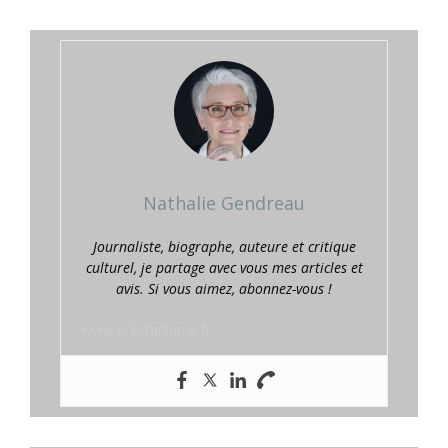
Nathalie Gendreau
Journaliste, biographe, auteure et critique
culturel, je partage avec vous mes articles et
avis. Si vous aimez, abonnez-vous !
www.prestaplume.fr