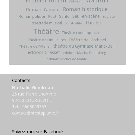
Premier roman
Religion
Roman historique
Roman d'amour
Seul-en-scène
Roman policier
Santé
Récit
Société
Thriller
spectacle musical
Spiritualité
Théâtre
Théâtre contemporain
Théâtre de l'Archipel
Théâtre de Dix Heures
théâtre du Gymnase Marie-Bell
Théâtre de l'Atelier
éditions Grasset
éditions Macha Publishing
éditions Michel de Maule
Contacts
Nathalie Gendreau
25 rue Pierre Lhomme
92400 COURBEVOIE
Tél. :
0663009363
contact@prestaplume.fr
Suivez-moi sur Facebook