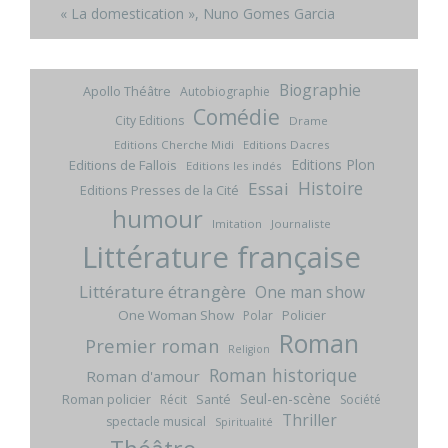
« La domestication », Nuno Gomes Garcia
Biographie
Apollo Théâtre
Autobiographie
Comédie
City Editions
Drame
Editions Cherche Midi
Editions Dacres
Editions Plon
Editions de Fallois
Editions les indés
Histoire
Essai
Editions Presses de la Cité
humour
Imitation
Journaliste
Littérature française
Littérature étrangère
One man show
One Woman Show
Policier
Polar
Roman
Premier roman
Religion
Roman historique
Roman d'amour
Seul-en-scène
Roman policier
Santé
Récit
Société
Thriller
spectacle musical
Spiritualité