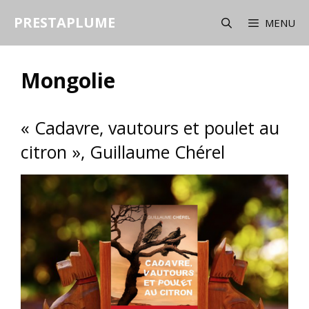
Aller
PRESTAPLUME
au
MENU
contenu
Mongolie
« Cadavre, vautours et poulet au
citron », Guillaume Chérel