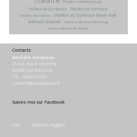
Théâtre
Théâtre contemporain
Théâtre de l'Archipel
Théâtre de Dix Heures
théâtre du Gymnase Marie-Bell
Théâtre de l'Atelier
éditions Grasset
éditions Macha Publishing
éditions Michel de Maule
Contacts
Nathalie Gendreau
25 rue Pierre Lhomme
92400 COURBEVOIE
Tél. :
0663009363
contact@prestaplume.fr
Suivez-moi sur Facebook
CGV
–
Mentions légales