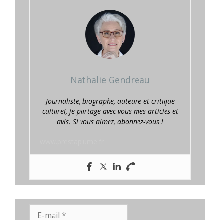
Nathalie Gendreau
Journaliste, biographe, auteure et critique
culturel, je partage avec vous mes articles et
avis. Si vous aimez, abonnez-vous !
www.prestaplume.fr
E-
mail