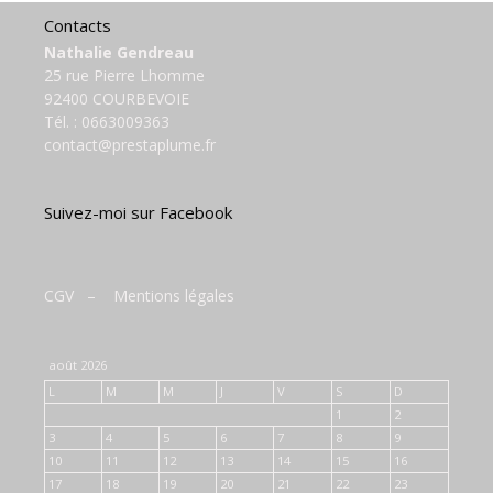
Contacts
Nathalie Gendreau
25 rue Pierre Lhomme
92400 COURBEVOIE
Tél. :
0663009363
contact@prestaplume.fr
Suivez-moi sur Facebook
CGV
–
Mentions légales
août 2026
L
M
M
J
V
S
D
1
2
3
4
5
6
7
8
9
10
11
12
13
14
15
16
17
18
19
20
21
22
23