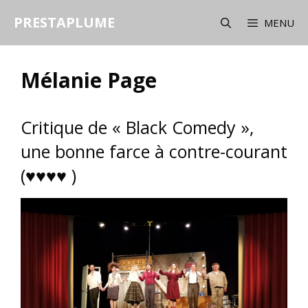
Aller
PRESTAPLUME
au
MENU
contenu
Mélanie Page
Critique de « Black Comedy »,
une bonne farce à contre-courant
(♥♥♥♥ )