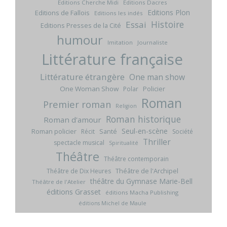
Editions Cherche Midi
Editions Dacres
Editions Plon
Editions de Fallois
Editions les indés
Histoire
Essai
Editions Presses de la Cité
humour
Imitation
Journaliste
Littérature française
Littérature étrangère
One man show
One Woman Show
Policier
Polar
Roman
Premier roman
Religion
Roman historique
Roman d'amour
Seul-en-scène
Roman policier
Santé
Récit
Société
Thriller
spectacle musical
Spiritualité
Théâtre
Théâtre contemporain
Théâtre de l'Archipel
Théâtre de Dix Heures
théâtre du Gymnase Marie-Bell
Théâtre de l'Atelier
éditions Grasset
éditions Macha Publishing
éditions Michel de Maule