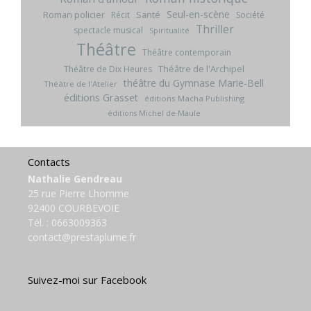
Seul-en-scène
Roman policier
Santé
Récit
Société
Thriller
spectacle musical
Spiritualité
Théâtre
Théâtre contemporain
Théâtre de l'Archipel
Théâtre de Dix Heures
théâtre du Gymnase Marie-Bell
Théâtre de l'Atelier
éditions Grasset
éditions Macha Publishing
éditions Michel de Maule
Contacts
Nathalie Gendreau
25 rue Pierre Lhomme
92400 COURBEVOIE
Tél. :
0663009363
contact@prestaplume.fr
Suivez-moi sur Facebook