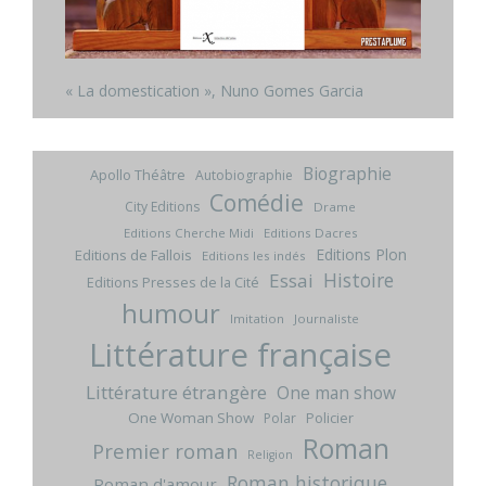
« La domestication », Nuno Gomes Garcia
Biographie
Apollo Théâtre
Autobiographie
Comédie
City Editions
Drame
Editions Cherche Midi
Editions Dacres
Editions Plon
Editions de Fallois
Editions les indés
Histoire
Essai
Editions Presses de la Cité
humour
Imitation
Journaliste
Littérature française
Littérature étrangère
One man show
One Woman Show
Policier
Polar
Roman
Premier roman
Religion
Roman historique
Roman d'amour