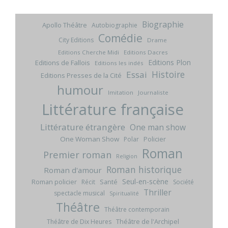
Biographie
Apollo Théâtre
Autobiographie
Comédie
City Editions
Drame
Editions Cherche Midi
Editions Dacres
Editions Plon
Editions de Fallois
Editions les indés
Histoire
Essai
Editions Presses de la Cité
humour
Imitation
Journaliste
Littérature française
Littérature étrangère
One man show
One Woman Show
Policier
Polar
Roman
Premier roman
Religion
Roman historique
Roman d'amour
Seul-en-scène
Roman policier
Santé
Récit
Société
Thriller
spectacle musical
Spiritualité
Théâtre
Théâtre contemporain
Théâtre de l'Archipel
Théâtre de Dix Heures