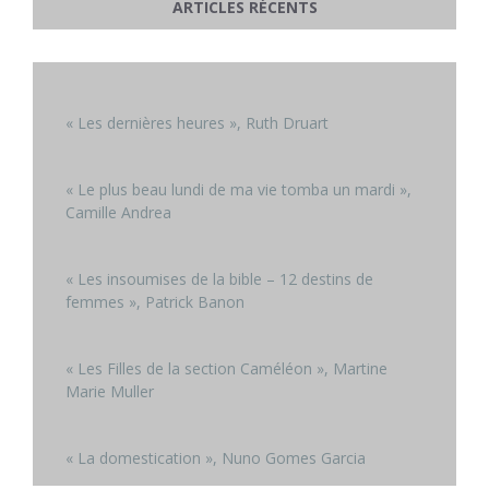
ARTICLES RÉCENTS
« Les dernières heures », Ruth Druart
« Le plus beau lundi de ma vie tomba un mardi »,
Camille Andrea
« Les insoumises de la bible – 12 destins de
femmes », Patrick Banon
« Les Filles de la section Caméléon », Martine
Marie Muller
« La domestication », Nuno Gomes Garcia