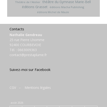
théâtre du Gymnase Marie-Bell
Théâtre de l'Atelier
éditions Grasset
éditions Macha Publishing
éditions Michel de Maule
Contacts
Nathalie Gendreau
25 rue Pierre Lhomme
92400 COURBEVOIE
Tél. :
0663009363
contact@prestaplume.fr
Suivez-moi sur Facebook
CGV
–
Mentions légales
août 2026