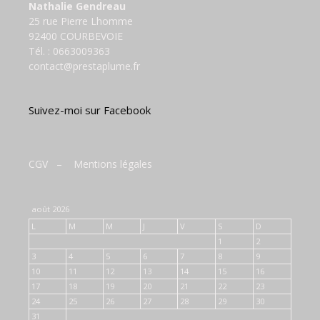
Nathalie Gendreau
25 rue Pierre Lhomme
92400 COURBEVOIE
Tél. :
0663009363
contact@prestaplume.fr
Suivez-moi sur Facebook
CGV
–
Mentions légales
août 2026
L
M
M
J
V
S
D
1
2
3
4
5
6
7
8
9
10
11
12
13
14
15
16
17
18
19
20
21
22
23
24
25
26
27
28
29
30
31