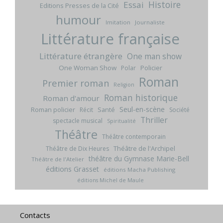
Histoire
Essai
Editions Presses de la Cité
humour
Imitation
Journaliste
Littérature française
Littérature étrangère
One man show
One Woman Show
Policier
Polar
Roman
Premier roman
Religion
Roman historique
Roman d'amour
Seul-en-scène
Roman policier
Santé
Récit
Société
Thriller
spectacle musical
Spiritualité
Théâtre
Théâtre contemporain
Théâtre de l'Archipel
Théâtre de Dix Heures
théâtre du Gymnase Marie-Bell
Théâtre de l'Atelier
éditions Grasset
éditions Macha Publishing
éditions Michel de Maule
Contacts