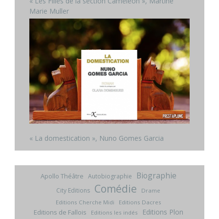
« Les Filles de la section Caméléon », Martine
Marie Muller
« La domestication », Nuno Gomes Garcia
Biographie
Apollo Théâtre
Autobiographie
Comédie
City Editions
Drame
Editions Cherche Midi
Editions Dacres
Editions Plon
Editions de Fallois
Editions les indés