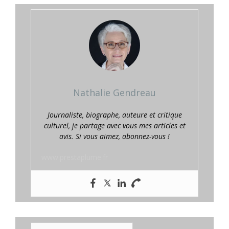
Nathalie Gendreau
Journaliste, biographe, auteure et critique
culturel, je partage avec vous mes articles et
avis. Si vous aimez, abonnez-vous !
www.prestaplume.fr
E-