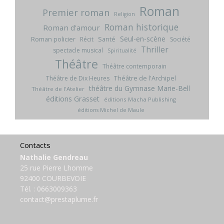
Roman
Premier roman
Religion
Roman historique
Roman d'amour
Seul-en-scène
Roman policier
Santé
Récit
Société
Thriller
spectacle musical
Spiritualité
Théâtre
Théâtre contemporain
Théâtre de l'Archipel
Théâtre de Dix Heures
théâtre du Gymnase Marie-Bell
Théâtre de l'Atelier
éditions Grasset
éditions Macha Publishing
éditions Michel de Maule
Contacts
Nathalie Gendreau
25 rue Pierre Lhomme
92400 COURBEVOIE
Tél. :
0663009363
contact@prestaplume.fr