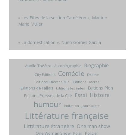
« Les Filles de la section Caméléon », Martine
Marie Muller
« La domestication », Nuno Gomes Garcia
Biographie
Apollo Théâtre
Autobiographie
Comédie
City Editions
Drame
Editions Cherche Midi
Editions Dacres
Editions Plon
Editions de Fallois
Editions les indés
Histoire
Essai
Editions Presses de la Cité
humour
Imitation
Journaliste
Littérature française
Littérature étrangère
One man show
One Woman Show
Policier
Polar