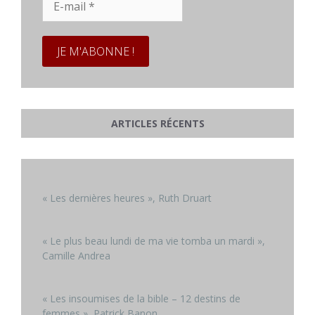
mail
*
ARTICLES RÉCENTS
« Les dernières heures », Ruth Druart
« Le plus beau lundi de ma vie tomba un mardi »,
Camille Andrea
« Les insoumises de la bible – 12 destins de
femmes », Patrick Banon